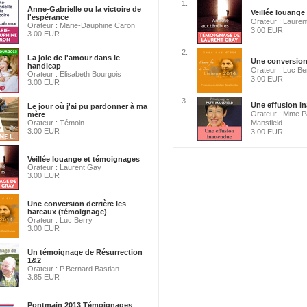
1.
Anne-Gabrielle ou la victoire de
Veillée louange
l'espérance
Orateur : Laure
Orateur : Marie-Dauphine Caron
3.00 EUR
3.00 EUR
2.
La joie de l'amour dans le
Une conversion d
handicap
Orateur : Luc Be
Orateur : Elisabeth Bourgois
3.00 EUR
3.00 EUR
3.
Une effusion in
Le jour où j'ai pu pardonner à ma
Orateur : Mme P
mère
Orateur : Témoin
Mansfield
3.00 EUR
3.00 EUR
Veillée louange et témoignages
Orateur : Laurent Gay
3.00 EUR
Une conversion derrière les
bareaux (témoignage)
Orateur : Luc Berry
3.00 EUR
Un témoignage de Résurrection
1&2
Orateur : P.Bernard Bastian
3.85 EUR
Pontmain 2013 Témoignages