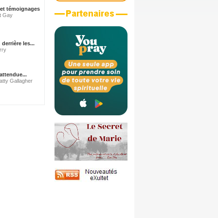
 et témoignages
nt Gay
errière les...
rry
attendue...
atty Gallagher