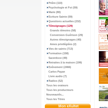
Prière (110)
Psychologie et Foi (59)
Marie (80)
Ecriture Sainte (59)
Questions actuelles (232)
Témoignages
(129)
Grands témoins (58)
Conversion-Guérison (29)
Autres témoignages (40)
Ames privilégiées (2)
Vies de saints (713)
Formation (158)
Sacerdoce (49)
Retraites à la maison (199)
Evénement (2466)
Carlos Payan
Livre audio (7)
Radios (52)
Tous les orateurs
Tous les producteurs
Nouveautés...
Tous les Titres
Mon eXultet