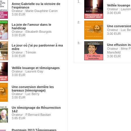
1.
Anne-Gabrielle ou la victoire de
Veillée louange
l'espérance
Orateur : Laure
Orateur : Marie-Dauphine Caron
3.00 EUR
3.00 EUR
2.
La joie de l'amour dans le
Une conversion d
handicap
Orateur : Luc Be
Orateur : Elisabeth Bourgois
3.00 EUR
3.00 EUR
3.
Une effusion in
Le jour où j'ai pu pardonner à ma
Orateur : Mme P
mère
Orateur : Témoin
Mansfield
3.00 EUR
3.00 EUR
Veillée louange et témoignages
Orateur : Laurent Gay
3.00 EUR
Une conversion derrière les
bareaux (témoignage)
Orateur : Luc Berry
3.00 EUR
Un témoignage de Résurrection
1&2
Orateur : P.Bernard Bastian
3.85 EUR
Pontmain 2013 Témoignages