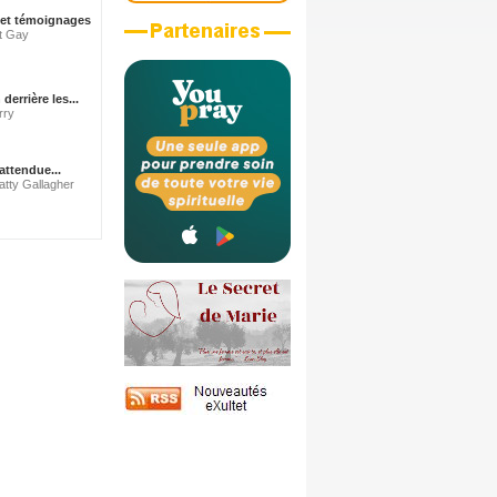
 et témoignages
nt Gay
errière les...
rry
attendue...
atty Gallagher