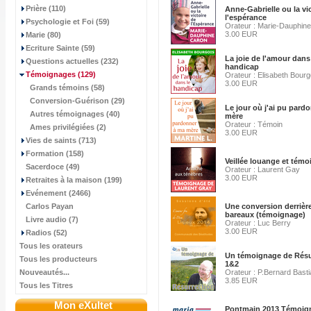
Prière (110)
Anne-Gabrielle ou la vi
l'espérance
Psychologie et Foi (59)
Orateur : Marie-Dauphin
3.00 EUR
Marie (80)
Ecriture Sainte (59)
La joie de l'amour dans
Questions actuelles (232)
handicap
Témoignages
(129)
Orateur : Elisabeth Bourg
3.00 EUR
Grands témoins (58)
Conversion-Guérison (29)
Le jour où j'ai pu pard
Autres témoignages (40)
mère
Orateur : Témoin
Ames privilégiées (2)
3.00 EUR
Vies de saints (713)
Formation (158)
Veillée louange et tém
Sacerdoce (49)
Orateur : Laurent Gay
3.00 EUR
Retraites à la maison (199)
Evénement (2466)
Carlos Payan
Une conversion derrière
bareaux (témoignage)
Livre audio (7)
Orateur : Luc Berry
3.00 EUR
Radios (52)
Tous les orateurs
Un témoignage de Résu
Tous les producteurs
1&2
Nouveautés...
Orateur : P.Bernard Bast
3.85 EUR
Tous les Titres
Mon eXultet
Pontmain 2013 Témoig