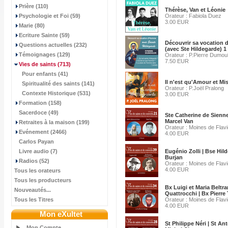
Prière (110)
Thérèse, Van et Léonie
Psychologie et Foi (59)
Orateur : Fabiola Duez
3.00 EUR
Marie (80)
Ecriture Sainte (59)
Découvrir sa vocation
Questions actuelles (232)
(avec Ste Hildegarde) 1 
Témoignages (129)
Orateur : P.Pierre Dumoul
7.50 EUR
Vies de saints
(713)
Pour enfants (41)
Il n'est qu'Amour et Mi
Spiritualité des saints (141)
Orateur : P.Joël Pralong
Contexte Historique (531)
3.00 EUR
Formation (158)
Sacerdoce (49)
Ste Catherine de Sienne
Marcel Van
Retraites à la maison (199)
Orateur : Moines de Flav
Evénement (2466)
4.00 EUR
Carlos Payan
Livre audio (7)
Eugénio Zolli | Bse Hil
Burjan
Radios (52)
Orateur : Moines de Flav
4.00 EUR
Tous les orateurs
Tous les producteurs
Bx Luigi et Maria Beltr
Nouveautés...
Quattrocchi | Bx Pierre
Tous les Titres
Orateur : Moines de Flav
4.00 EUR
Mon eXultet
St Philippe Néri | St An
Mon Compte