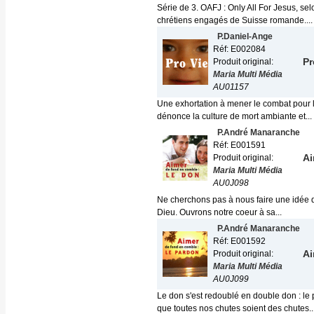
Série de 3. OAFJ : Only All For Jesus, se
chrétiens engagés de Suisse romande....
P.Daniel-Ange
Réf: E002084
Pr
Produit original:
Maria Multi Média
AU01157
Une exhortation à mener le combat pour la
dénonce la culture de mort ambiante et...
P.André Manaranche
Réf: E001591
Ai
Produit original:
Maria Multi Média
AU0J098
Ne cherchons pas à nous faire une idée de
Dieu. Ouvrons notre coeur à sa...
P.André Manaranche
Réf: E001592
Ai
Produit original:
Maria Multi Média
AU0J099
Le don s'est redoublé en double don : le
que toutes nos chutes soient des chutes..