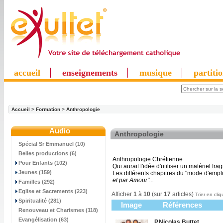
accueil
enseignements
musique
partiti
Accueil
>
Formation
>
Anthropologie
Audio
Anthropologie
Spécial Sr Emmanuel (10)
Belles productions (6)
Anthropologie Chrétienne
Pour Enfants (102)
Qui aurait l'idée d'utiliser un matériel fr
Jeunes (159)
Les différents chapitres du "mode d'emplo
et par Amour"...
Familles (292)
Eglise et Sacrements (223)
Afficher
1
à
10
(sur
17
articles)
Trier en cliq
Spiritualité (281)
Image
Références
Renouveau et Charismes (118)
Evangélisation (63)
P.Nicolas Buttet