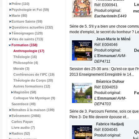
Prière (110)
Le
Réf: E000941
Psychologie et Foi (59)
Produit original:
mo
Marie (80)
Eucharistein
E449
Ecriture Sainte (59)
Série de 5. S'il y a bien une chose commu
Questions actuelles (232)
mode d'emploi, le secret du bonheur ? Le.
Témoignages (129)
Jean-Marie le Méné
Vies de saints (713)
Réf: E004046
Formation
(158)
De
Produit original:
Anthropologie
(17)
L'Emmanuel
AVM-
Théologie (16)
DEP4711
Philosophie (4)
Morale (3)
Session des 25-30 ans : Qu'est-ce que l'
2013 Enseignement Enregistré le 14...
Conférences de l'IPC (19)
Théologie du Corps (20)
Béatrice Dufour
Autres formations (12)
Réf: E004053
Magistère (58)
Fe
Produit original:
Colloque Vie Mystique (9)
L'Emmanuel
AVM-
DEP4703
Sacerdoce (49)
Retraites à la maison (199)
Série de 3. Parcours Femme, sois ce que 
Evénement (2466)
Père 3- De fille devenir épouse et...
Carlos Payan
Fabrice Hadjadj
Livre audio (7)
Réf: E004045
Qu
Radios (52)
Produit original:
lui