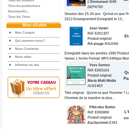
Tous les orateurs
L'Emmanuel
AVM-
Tous les producteurs
DEP4700
Nouveautés...
Session des 25-30 ans : Qu'est-ce que l'
Tous les Titres
2013 Enseignement Enregistré le 13...
Mon eXultet
Jean Vanier
Mon Compte
Réf: E001307
Et
Produit original:
Qui sommes-nous?
RA.image
RAIJV66
Nous Contacter
Enregistré dans les années 1990 Produc
Nous aider
Vanier, L'Arche Format :MP3 64Kbps Mono 
Informer un ami
Yves Semen
Réf: E003163
Qu
Produit original:
Pau
Maria Multi Média
AU01463
Titre original : Qu'est-ce que l'homme ? L
l'Homme de la manière la plus...
P.Nicolas Buttet
L'
Réf: E000868
Produit original:
so
Eucharistein
E391