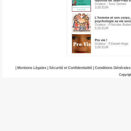
réponse de Jean-Paul II
Orateur : Yves Semen
3.00 EUR
L'homme et son corps,
psychologie sa vie socia
Orateur : P.Nicolas Buttet
5.50 EUR
Pro vie !
Orateur : P.Daniel-Ange
3.00 EUR
|
Mentions Légales
|
Sécurité et Confidentialité
|
Conditions Générales
Copyrig