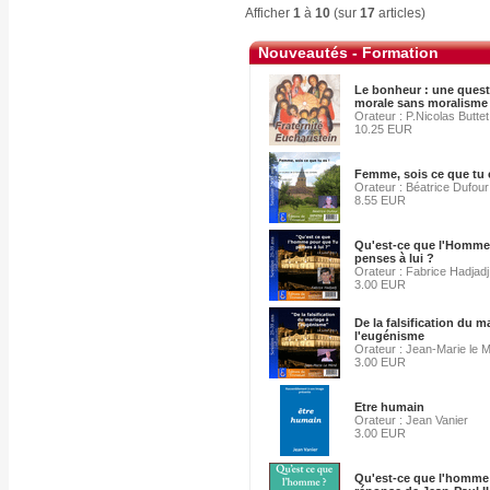
Afficher
1
à
10
(sur
17
articles)
Nouveautés - Formation
Le bonheur : une quest
morale sans moralisme 
Orateur : P.Nicolas Buttet
10.25 EUR
Femme, sois ce que tu e
Orateur : Béatrice Dufour
8.55 EUR
Qu'est-ce que l'Homme
penses à lui ?
Orateur : Fabrice Hadjadj
3.00 EUR
De la falsification du m
l'eugénisme
Orateur : Jean-Marie le 
3.00 EUR
Etre humain
Orateur : Jean Vanier
3.00 EUR
Qu'est-ce que l'homme