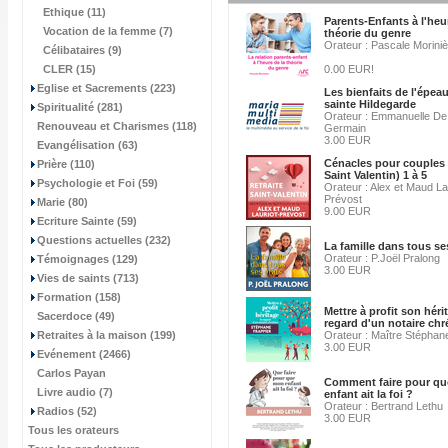
Ethique (11)
Parents-Enfants à l'heu
Vocation de la femme (7)
théorie du genre
Orateur : Pascale Morini
Célibataires (9)
CLER (15)
0.00 EUR!
Eglise et Sacrements (223)
Les bienfaits de l'épea
sainte Hildegarde
Spiritualité (281)
Orateur : Emmanuelle De 
Renouveau et Charismes (118)
Germain
3.00 EUR
Evangélisation (63)
Cénacles pour couples 
Prière (110)
Saint Valentin) 1 à 5
Psychologie et Foi (59)
Orateur : Alex et Maud La
Prévost
Marie (80)
9.00 EUR
Ecriture Sainte (59)
Questions actuelles (232)
La famille dans tous se
Orateur : P.Joël Pralong
Témoignages (129)
3.00 EUR
Vies de saints (713)
Formation (158)
Mettre à profit son héri
Sacerdoce (49)
regard d'un notaire chr
Retraites à la maison (199)
Orateur : Maître Stéphan
3.00 EUR
Evénement (2466)
Carlos Payan
Comment faire pour q
Livre audio (7)
enfant ait la foi ?
Orateur : Bertrand Lethu
Radios (52)
3.00 EUR
Tous les orateurs