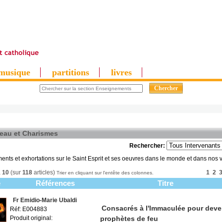
musique
partitions
livres
eau et Charismes
Rechercher:
nts et exhortations sur le Saint Esprit et ses oeuvres dans le monde et dans nos v
à
10
(sur
118
articles)
1
2
Trier en cliquant sur l'entête des colonnes.
e
Références
Titre
Fr Emidio-Marie Ubaldi
Consacrés à l'Immaculée pour deve
Réf: E004883
Produit original:
prophètes de feu