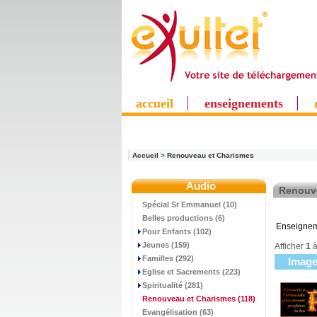
accueil
enseignements
Accueil
>
Renouveau et Charismes
Audio
Renouv
Spécial Sr Emmanuel (10)
Belles productions (6)
Enseigneme
Pour Enfants (102)
Jeunes (159)
Afficher
1
Familles (292)
Imag
Eglise et Sacrements (223)
Spiritualité (281)
Renouveau et Charismes
(118)
Evangélisation (63)