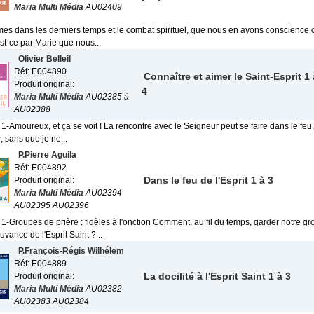
Maria Multi Média
AU02409
s dans les derniers temps et le combat spirituel, que nous en ayons conscience ou
st-ce par Marie que nous...
Olivier Belleil
Réf: E004890
Connaître et aimer le Saint-Esprit 1 
Produit original:
4
Maria Multi Média
AU02385 à
AU02388
 1-Amoureux, et ça se voit ! La rencontre avec le Seigneur peut se faire dans le feu
 sans que je ne...
P.Pierre Aguila
Réf: E004892
Dans le feu de l'Esprit 1 à 3
Produit original:
Maria Multi Média
AU02394
AU02395 AU02396
 1-Groupes de prière : fidèles à l'onction Comment, au fil du temps, garder notre g
vance de l'Esprit Saint ?...
P.François-Régis Wilhélem
Réf: E004889
La docilité à l'Esprit Saint 1 à 3
Produit original:
Maria Multi Média
AU02382
AU02383 AU02384