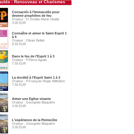
utés - Renouveau et Charismes
Consacrés à l'Immaculée pour
devenir prophètes de feu
Orateur : Fr Emidio-Marie Ubaldi
3.00 EUR
Connaître et aimer le Saint-Esprit 1
à 4
Orateur : Olivier Belleil
9.50 EUR
Dans le feu de l'Esprit 1 à 3
Orateur : P.Pierre Aguila
7.50 EUR
La docilité à l'Esprit Saint 1 à 3
Orateur : P.François-Régis Wilhélem
7.50 EUR
Aimer une Eglise vivante
Orateur : Georgette Blaquière
3.00 EUR
L'expérience de la Pentecôte
Orateur : Georgette Blaquière
3.00 EUR