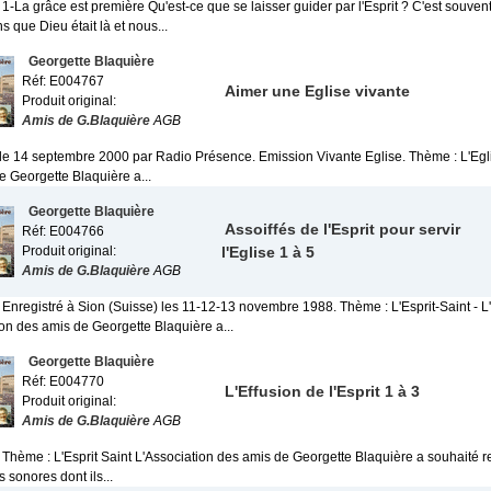
 1-La grâce est première Qu'est-ce que se laisser guider par l'Esprit ? C'est souve
 que Dieu était là et nous...
Georgette Blaquière
Réf: E004767
Aimer une Eglise vivante
Produit original:
Amis de G.Blaquière
AGB
 le 14 septembre 2000 par Radio Présence. Emission Vivante Eglise. Thème : L'Egl
e Georgette Blaquière a...
Georgette Blaquière
Assoiffés de l'Esprit pour servir
Réf: E004766
Produit original:
l'Eglise 1 à 5
Amis de G.Blaquière
AGB
 Enregistré à Sion (Suisse) les 11-12-13 novembre 1988. Thème : L'Esprit-Saint - L
ion des amis de Georgette Blaquière a...
Georgette Blaquière
Réf: E004770
L'Effusion de l'Esprit 1 à 3
Produit original:
Amis de G.Blaquière
AGB
. Thème : L'Esprit Saint L'Association des amis de Georgette Blaquière a souhaité 
s sonores dont ils...