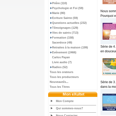
Prière (110)
Psychologie et Foi (59)
Nous somme
Marie (80)
Pourquoi e
Ecriture Sainte (59)
Questions actuelles (232)
Témoignages (129)
Vies de saints (713)
Formation (158)
Sacerdoce (49)
Série de 4.
Retraites à la maison (199)
en douceur,
Evénement (2466)
Carlos Payan
Livre audio (7)
Radios (52)
Tous les orateurs
Tous les producteurs
Nouveautés...
Série de 3.
dans la mou
Tous les Titres
Mon eXultet
Mon Compte
Qui sommes-nous?
Nous Contacter