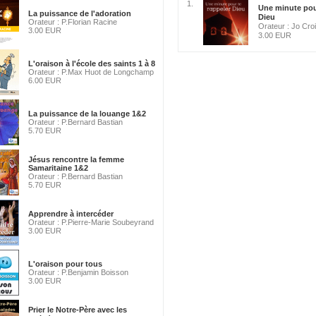
1.
Une minute pou
La puissance de l'adoration
Dieu
Orateur : P.Florian Racine
Orateur : Jo Cro
3.00 EUR
3.00 EUR
L'oraison à l'école des saints 1 à 8
Orateur : P.Max Huot de Longchamp
6.00 EUR
La puissance de la louange 1&2
Orateur : P.Bernard Bastian
5.70 EUR
Jésus rencontre la femme
Samaritaine 1&2
Orateur : P.Bernard Bastian
5.70 EUR
Apprendre à intercéder
Orateur : P.Pierre-Marie Soubeyrand
3.00 EUR
L'oraison pour tous
Orateur : P.Benjamin Boisson
3.00 EUR
Prier le Notre-Père avec les