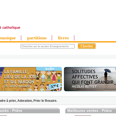
musique
partitions
livres
dre à prier,
Adoration,
Prier le Rosaire.
utés - Prière
Meilleures ventes - Prière