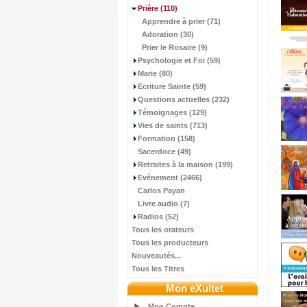
Prière
(110)
Apprendre à prier (71)
Adoration (30)
Prier le Rosaire (9)
Psychologie et Foi (59)
Marie (80)
Ecriture Sainte (59)
Questions actuelles (232)
Témoignages (129)
Vies de saints (713)
Formation (158)
Sacerdoce (49)
Retraites à la maison (199)
Evénement (2466)
Carlos Payan
Livre audio (7)
Radios (52)
Tous les orateurs
Tous les producteurs
Nouveautés...
Tous les Titres
Mon eXultet
Mon Compte