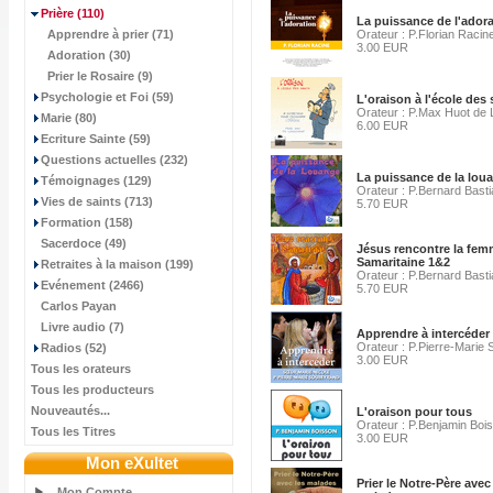
Prière
(110)
La puissance de l'ador
Apprendre à prier (71)
Orateur : P.Florian Racin
3.00 EUR
Adoration (30)
Prier le Rosaire (9)
Psychologie et Foi (59)
L'oraison à l'école des 
Orateur : P.Max Huot d
Marie (80)
6.00 EUR
Ecriture Sainte (59)
Questions actuelles (232)
La puissance de la lou
Témoignages (129)
Orateur : P.Bernard Bast
Vies de saints (713)
5.70 EUR
Formation (158)
Sacerdoce (49)
Jésus rencontre la fe
Samaritaine 1&2
Retraites à la maison (199)
Orateur : P.Bernard Bast
Evénement (2466)
5.70 EUR
Carlos Payan
Livre audio (7)
Apprendre à intercéder
Orateur : P.Pierre-Marie
Radios (52)
3.00 EUR
Tous les orateurs
Tous les producteurs
Nouveautés...
L'oraison pour tous
Orateur : P.Benjamin Boi
Tous les Titres
3.00 EUR
Mon eXultet
Prier le Notre-Père avec
Mon Compte