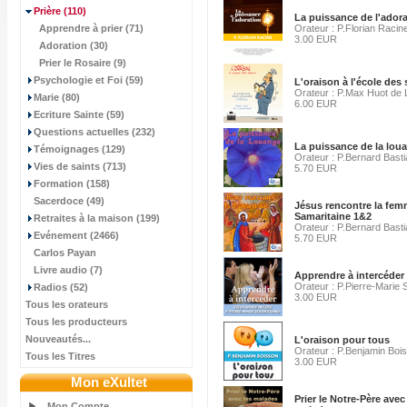
Prière
(110)
La puissance de l'ador
Apprendre à prier (71)
Orateur : P.Florian Racin
3.00 EUR
Adoration (30)
Prier le Rosaire (9)
Psychologie et Foi (59)
L'oraison à l'école des 
Orateur : P.Max Huot d
Marie (80)
6.00 EUR
Ecriture Sainte (59)
Questions actuelles (232)
La puissance de la lou
Témoignages (129)
Orateur : P.Bernard Bast
Vies de saints (713)
5.70 EUR
Formation (158)
Sacerdoce (49)
Jésus rencontre la fe
Samaritaine 1&2
Retraites à la maison (199)
Orateur : P.Bernard Bast
Evénement (2466)
5.70 EUR
Carlos Payan
Livre audio (7)
Apprendre à intercéder
Orateur : P.Pierre-Marie
Radios (52)
3.00 EUR
Tous les orateurs
Tous les producteurs
Nouveautés...
L'oraison pour tous
Orateur : P.Benjamin Boi
Tous les Titres
3.00 EUR
Mon eXultet
Prier le Notre-Père avec
Mon Compte