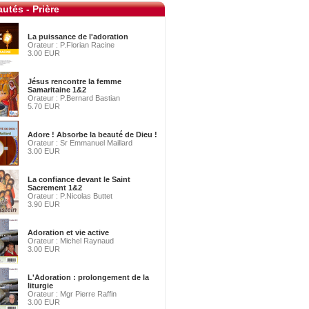
utés - Prière
La puissance de l'adoration
Orateur : P.Florian Racine
3.00 EUR
Jésus rencontre la femme
Samaritaine 1&2
Orateur : P.Bernard Bastian
5.70 EUR
Adore ! Absorbe la beauté de Dieu !
Orateur : Sr Emmanuel Maillard
3.00 EUR
La confiance devant le Saint
Sacrement 1&2
Orateur : P.Nicolas Buttet
3.90 EUR
Adoration et vie active
Orateur : Michel Raynaud
3.00 EUR
L'Adoration : prolongement de la
liturgie
Orateur : Mgr Pierre Raffin
3.00 EUR