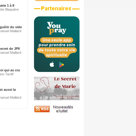
arie 1 à 8
tte Blaquière
guérir du vide
anuel Maillard
ecret de JPII
anuel Maillard
oi qui as cru
ano Tardif
st aussi la
anuel Maillard