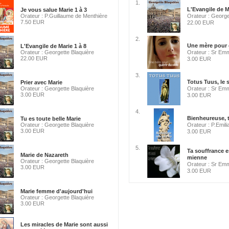
1.
L'Evangile de M
Je vous salue Marie 1 à 3
Orateur : P.Guillaume de Menthière
Orateur : George
7.50 EUR
22.00 EUR
2.
Une mère pour 
L'Evangile de Marie 1 à 8
Orateur : Georgette Blaquière
Orateur : Sr Emm
22.00 EUR
3.00 EUR
3.
Totus Tuus, le s
Prier avec Marie
Orateur : Georgette Blaquière
Orateur : Sr Emm
3.00 EUR
3.00 EUR
4.
Bienheureuse, t
Tu es toute belle Marie
Orateur : Georgette Blaquière
Orateur : P.Emili
3.00 EUR
3.00 EUR
5.
Ta souffrance e
Marie de Nazareth
mienne
Orateur : Georgette Blaquière
Orateur : Sr Emm
3.00 EUR
3.00 EUR
Marie femme d'aujourd'hui
Orateur : Georgette Blaquière
3.00 EUR
Les miracles de Marie sont aussi