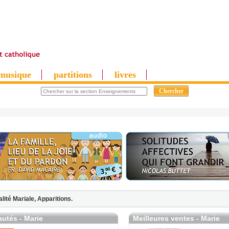
musique
partitions
livres
alité Mariale,
Apparitions.
utés - Marie
Meilleures ventes - Marie