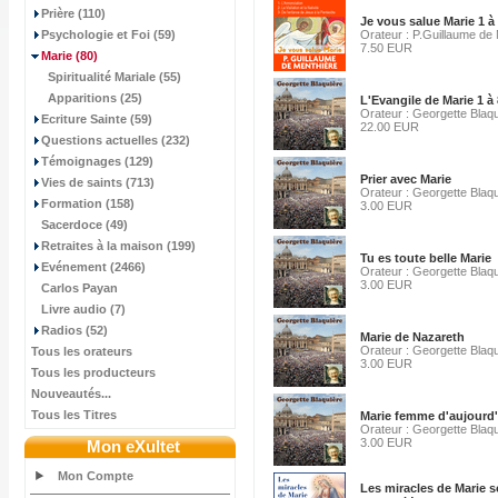
Prière (110)
Je vous salue Marie 1 à
Psychologie et Foi (59)
Orateur : P.Guillaume de
7.50 EUR
Marie
(80)
Spiritualité Mariale (55)
Apparitions (25)
L'Evangile de Marie 1 à 
Orateur : Georgette Blaq
Ecriture Sainte (59)
22.00 EUR
Questions actuelles (232)
Témoignages (129)
Prier avec Marie
Vies de saints (713)
Orateur : Georgette Blaq
Formation (158)
3.00 EUR
Sacerdoce (49)
Retraites à la maison (199)
Tu es toute belle Marie
Evénement (2466)
Orateur : Georgette Blaq
3.00 EUR
Carlos Payan
Livre audio (7)
Radios (52)
Marie de Nazareth
Orateur : Georgette Blaq
Tous les orateurs
3.00 EUR
Tous les producteurs
Nouveautés...
Tous les Titres
Marie femme d'aujourd
Orateur : Georgette Blaq
3.00 EUR
Mon eXultet
Mon Compte
Les miracles de Marie s