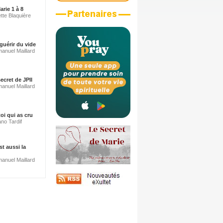
arie 1 à 8
tte Blaquière
guérir du vide
anuel Maillard
ecret de JPII
anuel Maillard
oi qui as cru
ano Tardif
st aussi la
anuel Maillard