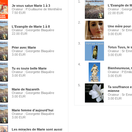
1.
L'Evangile de M
Je vous salue Marie 1 à 3
Orateur : P.Guillaume de Menthière
Orateur : George
7.50 EUR
22.00 EUR
2.
Une mère pour 
L'Evangile de Marie 1 à 8
Orateur : Georgette Blaquière
Orateur : Sr Emm
22.00 EUR
3.00 EUR
3.
Totus Tuus, le s
Prier avec Marie
Orateur : Georgette Blaquière
Orateur : Sr Emm
3.00 EUR
3.00 EUR
4.
Bienheureuse, t
Tu es toute belle Marie
Orateur : Georgette Blaquière
Orateur : P.Emili
3.00 EUR
3.00 EUR
5.
Ta souffrance e
Marie de Nazareth
mienne
Orateur : Georgette Blaquière
Orateur : Sr Emm
3.00 EUR
3.00 EUR
Marie femme d'aujourd'hui
Orateur : Georgette Blaquière
3.00 EUR
Les miracles de Marie sont aussi