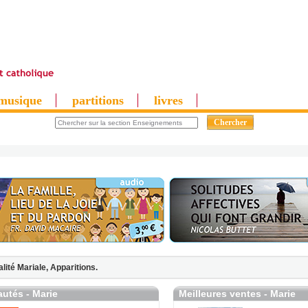
musique
partitions
livres
alité Mariale,
Apparitions.
utés - Marie
Meilleures ventes - Marie