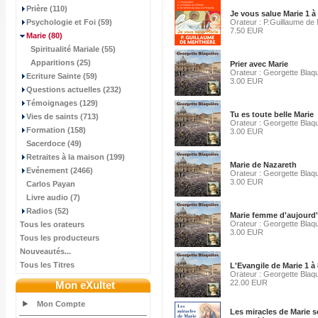
Prière (110)
Je vous salue Marie 1 à
Psychologie et Foi (59)
Orateur : P.Guillaume de
7.50 EUR
Marie
(80)
Spiritualité Mariale (55)
Apparitions (25)
Prier avec Marie
Orateur : Georgette Blaq
Ecriture Sainte (59)
3.00 EUR
Questions actuelles (232)
Témoignages (129)
Tu es toute belle Marie
Vies de saints (713)
Orateur : Georgette Blaq
Formation (158)
3.00 EUR
Sacerdoce (49)
Retraites à la maison (199)
Marie de Nazareth
Evénement (2466)
Orateur : Georgette Blaq
3.00 EUR
Carlos Payan
Livre audio (7)
Radios (52)
Marie femme d'aujourd
Orateur : Georgette Blaq
Tous les orateurs
3.00 EUR
Tous les producteurs
Nouveautés...
Tous les Titres
L'Evangile de Marie 1 à 
Orateur : Georgette Blaq
22.00 EUR
Mon eXultet
Mon Compte
Les miracles de Marie s