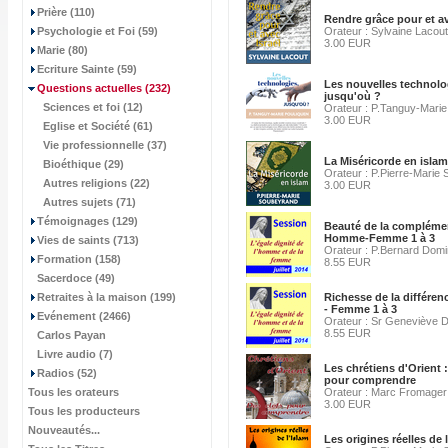
Prière (110)
Rendre grâce pour et av
Psychologie et Foi (59)
Orateur : Sylvaine Lacout
3.00 EUR
Marie (80)
Ecriture Sainte (59)
Les nouvelles technolo
Questions actuelles
(232)
jusqu'où ?
Sciences et foi (12)
Orateur : P.Tanguy-Marie
3.00 EUR
Eglise et Société (61)
Vie professionnelle (37)
La Miséricorde en islam
Bioéthique (29)
Orateur : P.Pierre-Marie
Autres religions (22)
3.00 EUR
Autres sujets (71)
Témoignages (129)
Beauté de la complémen
Homme-Femme 1 à 3
Vies de saints (713)
Orateur : P.Bernard Domi
Formation (158)
8.55 EUR
Sacerdoce (49)
Retraites à la maison (199)
Richesse de la différ
- Femme 1 à 3
Evénement (2466)
Orateur : Sr Geneviève 
8.55 EUR
Carlos Payan
Livre audio (7)
Les chrétiens d'Orient :
Radios (52)
pour comprendre
Tous les orateurs
Orateur : Marc Fromager
3.00 EUR
Tous les producteurs
Nouveautés...
Les origines réelles de 