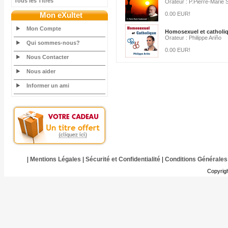
Tous les Titres
Orateur : P.Pierre-Marie
Mon eXultet
0.00 EUR!
Mon Compte
Homosexuel et catholi
Orateur : Philippe Ariño
Qui sommes-nous?
0.00 EUR!
Nous Contacter
Nous aider
Informer un ami
|
Mentions Légales
|
Sécurité et Confidentialité
|
Conditions Générales
Copyrig