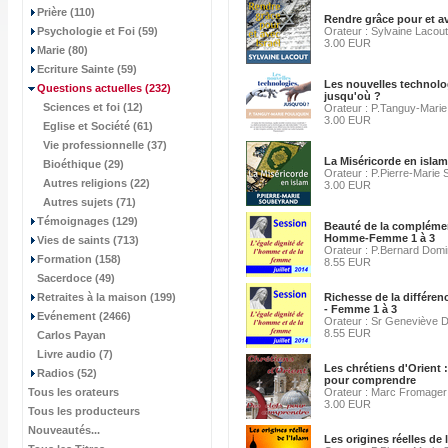
Prière (110)
Rendre grâce pour et av
Psychologie et Foi (59)
Orateur : Sylvaine Lacout
3.00 EUR
Marie (80)
Ecriture Sainte (59)
Les nouvelles technolo
Questions actuelles
(232)
jusqu'où ?
Sciences et foi (12)
Orateur : P.Tanguy-Marie
3.00 EUR
Eglise et Société (61)
Vie professionnelle (37)
La Miséricorde en islam
Bioéthique (29)
Orateur : P.Pierre-Marie
Autres religions (22)
3.00 EUR
Autres sujets (71)
Témoignages (129)
Beauté de la complémen
Homme-Femme 1 à 3
Vies de saints (713)
Orateur : P.Bernard Domi
Formation (158)
8.55 EUR
Sacerdoce (49)
Retraites à la maison (199)
Richesse de la différ
- Femme 1 à 3
Evénement (2466)
Orateur : Sr Geneviève 
8.55 EUR
Carlos Payan
Livre audio (7)
Les chrétiens d'Orient :
Radios (52)
pour comprendre
Tous les orateurs
Orateur : Marc Fromager
3.00 EUR
Tous les producteurs
Nouveautés...
Les origines réelles de 