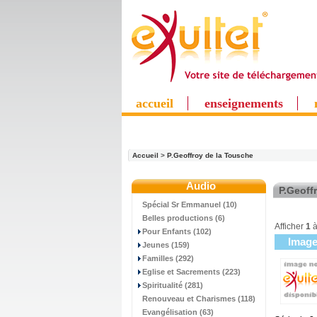
accueil
enseignements
Accueil
>
P.Geoffroy de la Tousche
Audio
P.Geoff
Spécial Sr Emmanuel (10)
Belles productions (6)
Afficher
1
Pour Enfants (102)
Imag
Jeunes (159)
Familles (292)
Eglise et Sacrements (223)
Spiritualité (281)
Renouveau et Charismes (118)
Evangélisation (63)