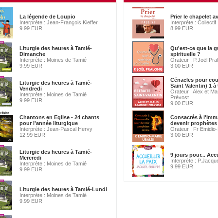
La légende de Loupio
Prier le chapelet a
Interprète : Jean-François Kieffer
Interprète : Collectif
9.99 EUR
8.99 EUR
Liturgie des heures à Tamié-
Qu'est-ce que la g
Dimanche
spirituelle ?
Interprète : Moines de Tamié
Orateur : P.Joël Pra
9.99 EUR
3.00 EUR
Cénacles pour cou
Liturgie des heures à Tamié-
Saint Valentin) 1 à
Vendredi
Orateur : Alex et Ma
Interprète : Moines de Tamié
Prévost
9.99 EUR
9.00 EUR
Chantons en Eglise - 24 chants
Consacrés à l'Imm
pour l'année liturgique
devenir prophètes
Interprète : Jean-Pascal Hervy
Orateur : Fr Emidio
12.99 EUR
3.00 EUR
Liturgie des heures à Tamié-
9 jours pour... Accu
Mercredi
Interprète : P.Jacqu
Interprète : Moines de Tamié
9.99 EUR
9.99 EUR
Liturgie des heures à Tamié-Lundi
Interprète : Moines de Tamié
9.99 EUR