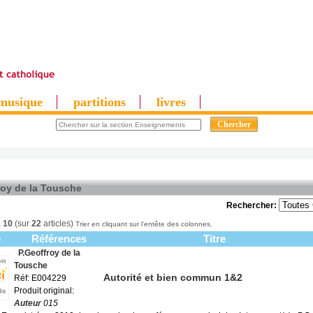
musique
partitions
livres
roy de la Tousche
Rechercher:
à
10
(sur
22
articles)
Trier en cliquant sur l'entête des colonnes.
e
Références
Titre
P.Geoffroy de la
Tousche
Autorité et bien commun 1&2
Réf: E004229
Produit original:
Auteur
015