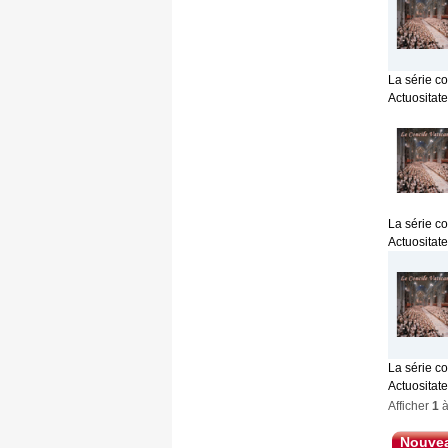
La série c
Actuositat
La série c
Actuositat
La série c
Actuositat
Afficher
1
Nouvea