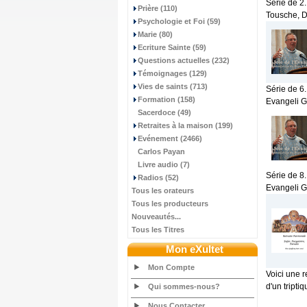
Série de 2.
Prière (110)
Tousche, D
Psychologie et Foi (59)
Marie (80)
Ecriture Sainte (59)
Questions actuelles (232)
Témoignages (129)
Vies de saints (713)
Série de 6.
Formation (158)
Evangeli Ga
Sacerdoce (49)
Retraites à la maison (199)
Evénement (2466)
Carlos Payan
Livre audio (7)
Série de 8.
Radios (52)
Evangeli Ga
Tous les orateurs
Tous les producteurs
Nouveautés...
Tous les Titres
Mon eXultet
Mon Compte
Voici une r
d'un triptiq
Qui sommes-nous?
Nous Contacter