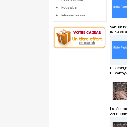
Nous aider
Informer un ami
Voici un tr
la joie du 
Un enseign
P.Geoffroy
La série c
Actuositat