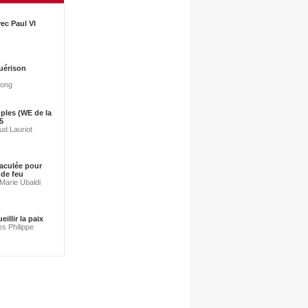
vec Paul VI
uérison
long
ples (WE de la
 5
ud Lauriot
aculée pour
 de feu
-Marie Ubaldi
eillir la paix
es Philippe