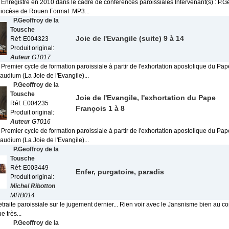
 Enregistré en 2010 dans le cadre de conférences paroissiales Intervenant(s) : P.Ge
iocèse de Rouen Format :MP3...
P.Geoffroy de la
Tousche
Joie de l'Evangile (suite) 9 à 14
Réf: E004323
Produit original:
Auteur
GT017
 Premier cycle de formation paroissiale à partir de l'exhortation apostolique du Pa
udium (La Joie de l'Evangile)...
P.Geoffroy de la
Tousche
Joie de l'Evangile, l'exhortation du Pape
Réf: E004235
François 1 à 8
Produit original:
Auteur
GT016
 Premier cycle de formation paroissiale à partir de l'exhortation apostolique du Pa
udium (La Joie de l'Evangile)...
P.Geoffroy de la
Tousche
Réf: E003449
Enfer, purgatoire, paradis
Produit original:
Michel Ribotton
MRB014
etraite paroissiale sur le jugement dernier... Rien voir avec le Jansnisme bien au contr
ue très...
P.Geoffroy de la