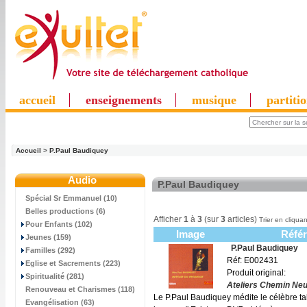
accueil
enseignements
musique
partiti
Accueil
>
P.Paul Baudiquey
Audio
P.Paul Baudiquey
Spécial Sr Emmanuel (10)
Belles productions (6)
Afficher
1
à
3
(sur
3
articles)
Trier en cliquan
Pour Enfants (102)
Image
Réfé
Jeunes (159)
P.Paul Baudiquey
Familles (292)
Réf: E002431
Eglise et Sacrements (223)
Produit original:
Spiritualité (281)
Ateliers Chemin Neu
Renouveau et Charismes (118)
Le P.Paul Baudiquey médite le célèbre ta
Evangélisation (63)