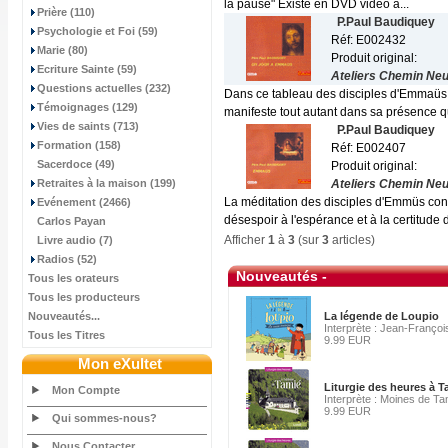
la pause" Existe en DVD vidéo à...
Prière (110)
P.Paul Baudiquey
Psychologie et Foi (59)
Réf: E002432
Marie (80)
Produit original:
Ecriture Sainte (59)
Ateliers Chemin Neu
Questions actuelles (232)
Dans ce tableau des disciples d'Emmaüs
Témoignages (129)
manifeste tout autant dans sa présence q
Vies de saints (713)
P.Paul Baudiquey
Formation (158)
Réf: E002407
Sacerdoce (49)
Produit original:
Retraites à la maison (199)
Ateliers Chemin Neu
La méditation des disciples d'Emmüs cond
Evénement (2466)
désespoir à l'espérance et à la certitude d
Carlos Payan
Afficher
1
à
3
(sur
3
articles)
Livre audio (7)
Radios (52)
Nouveautés -
Tous les orateurs
Tous les producteurs
Nouveautés...
La légende de Loupio
Interprète : Jean-François
Tous les Titres
9.99 EUR
Mon eXultet
Liturgie des heures à 
Mon Compte
Interprète : Moines de Ta
9.99 EUR
Qui sommes-nous?
Nous Contacter