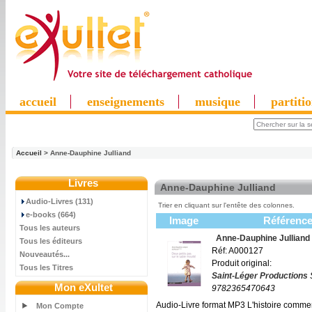
accueil
enseignements
musique
partiti
Accueil
> Anne-Dauphine Julliand
Livres
Anne-Dauphine Julliand
Audio-Livres (131)
Trier en cliquant sur l'entête des colonnes.
e-books (664)
Image
Référenc
Tous les auteurs
Anne-Dauphine Julliand
Tous les éditeurs
Réf: A000127
Nouveautés...
Produit original:
Tous les Titres
Saint-Léger Productions
Mon eXultet
9782365470643
Audio-Livre format MP3 L'histoire comme
Mon Compte