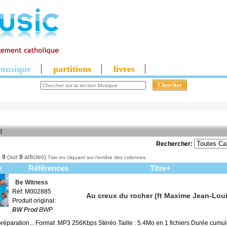
musique
partitions
livres
d
Rechercher:
à
9
(sur
9
articles)
Trier en cliquant sur l'entête des colonnes.
e
Références
Titre+
Be Witness
Réf: M002885
Au creux du rocher (ft Maxime Jean-Loui
Produit original:
BW Prod
BWP
préparation... Format :MP3 256Kbps Stéréo Taille : 5.4Mo en 1 fichiers Durée cumu