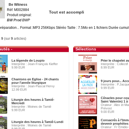
Be Witness
Réf: M002884
Tout est accompli
Produit original:
BW Prod
BWP
préparation... Format :MP3 256Kbps Stéréo Taille : 7.5Mo en 1 fichiers Durée cumu
à
9
(sur
9
articles)
utés -
Sélections
La légende de Loupio
Prier le chapelet a
Interprète : Jean-François Kieffer
Interprète : Collectif
9.99 EUR
8.99 EUR
Chantons en Eglise - 24 chants
9 jours pour... Accu
pour l'année liturgique
Interprète : P.Jacqu
Interprète : Jean-Pascal Hervy
9.99 EUR
12.99 EUR
Cénacles pour cou
Liturgie des heures à Tamié-
Saint Valentin) 1 à
Mercredi
Orateur : Alex et Ma
Interprète : Moines de Tamié
Prévost
9.99 EUR
9.00 EUR
Consacrés à l'Imm
Liturgie des heures à Tamié-Lundi
devenir prophètes
Interprète : Moines de Tamié
Orateur : Fr Emidio
9.99 EUR