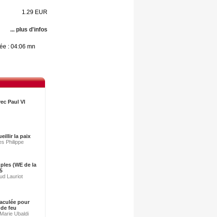
1.29 EUR
... plus d'infos
lée : 04:06 mn
vec Paul VI
eillir la paix
es Philippe
ples (WE de la
 5
ud Lauriot
aculée pour
 de feu
-Marie Ubaldi