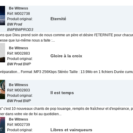
Be Witness
Réf: M002738
Eternité
Produit original:
BW Prod
BWPBWPROD3
ns que Dieu prend soin de nous comme un père et désire l'ETERNITE pour chacun 
esse que lui-même nous a faite :...
Be Witness
Réf: M002883
Gloire à la croix
Produit original:
BW Prod
BWP
préparation... Format :MP3 256Kbps Stéréo Taille : 13.9Mo en 1 fichiers Durée cum
Be Witness
Réf: M002803
Il est temps
Produit original:
BW Prod
BWP
ps" c'est 10 nouveaux chants de pop louange, remplis de fraîcheur et d'espérance, 
 dans votre vie de foi au quotidien...
Be Witness
Réf: M002739
Libres et vainqueurs
Produit original: