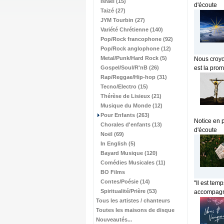
Israël (15)
d'écoute
Taizé (27)
JYM Tourbin (27)
Variété Chrétienne (140)
Pop/Rock francophone (92)
Pop/Rock anglophone (12)
Metal/Punk/Hard Rock (5)
Nous croyo
Gospel/Soul/R'nB (26)
est la prom
Rap/Reggae/Hip-hop (31)
Tecno/Electro (15)
Thérèse de Lisieux (21)
Musique du Monde (12)
Pour Enfants (263)
Notice en 
Chorales d'enfants (13)
d'écoute
Noël (69)
In English (5)
Bayard Musique (120)
Comédies Musicales (11)
BO Films
Contes/Poésie (14)
"Il est tem
Spiritualité/Prière (53)
accompagner
Tous les artistes / chanteurs
Toutes les maisons de disque
Nouveautés...