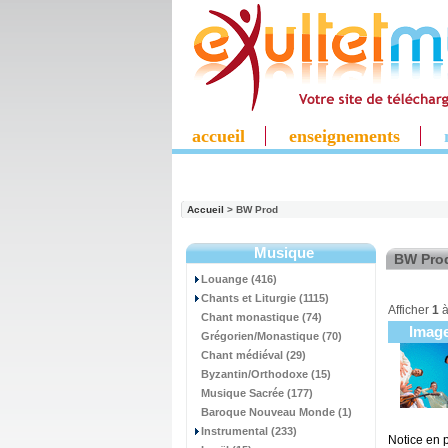
accueil
enseignements
Accueil
> BW Prod
Musique
BW Pro
Louange (416)
Chants et Liturgie (1115)
Afficher
1
Chant monastique (74)
Imag
Grégorien/Monastique (70)
Chant médiéval (29)
Byzantin/Orthodoxe (15)
Musique Sacrée (177)
Baroque Nouveau Monde (1)
Instrumental (233)
Notice en 