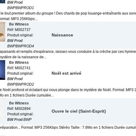
BW Prod
BWPBWPROD1
le tout premier album du groupe ! Des chants de pop louange entraînants aux sonor
Format :MP3 256Kbps...
Be Witness
Réf: M002737
Naissance
Produit original:
BW Prod
BWPBWPROD4
, apaisants et remplis d'espérance, laissez-vous conduire à la crèche par ces hymne
mystère de la naissance de...
Be Witness
Réf: M002741
Noël est arrivé
Produit original:
BW Prod
BWPBWPROD2
e Noël profond et éclatant qui nous plonge dans le mystère de Noël. Format :MP3
7Mo en 1 fichiers Durée cumulée...
Be Witness
Réf: M002894
Ouvre le ciel (Saint-Esprit)
Produit original:
BW Prod
BWP
préparation... Format :MP3 256Kbps Stéréo Taille : 7.8Mo en 1 fichiers Durée cumu