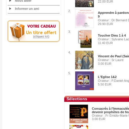
Nous aider
22.00 EUR
Informer un ami
2.
Apprendre à pardonn
9
Orateur : Dr Bernard 
29.90 EUR
3.
Toucher Dieu 1 à 4
Orateur : Sylvaine La
11.40 EUR
4.
Vincent de Paul (Sai
Orateur : Sr Laure
3.00 EUR
5.
L'Eglise 1&2
Orateur : P.Daniel-An
5.50 EUR
Sélections
Consacrés à l'Immaculé
devenir prophètes de fe
Orateur : Fr Emidio-Marie 
3.00 EUR