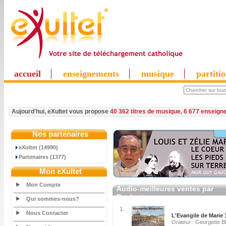
accueil
enseignements
musique
partiti
Aujourd'hui, eXultet vous propose
40 362 titres de musique
,
6 677 enseign
Nos partenaires
eXultet (14990)
Partenaires (1377)
Mon eXultet
Mon Compte
Audio-meilleures ventes par
Producteur
Qui sommes-nous?
1.
Nous Contacter
L'Evangile de Marie 
Orateur : Georgette B