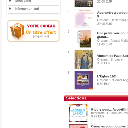
Nous aider
22.00 EUR
Informer un ami
2.
Apprendre à pardonn
9
Orateur : Dr Bernard 
29.90 EUR
3.
Une petite voie pour
grand...
Orateur : Pascal Maill
11.40 EUR
4.
Vincent de Paul (Sai
Orateur : Sr Laure
3.00 EUR
5.
L'Eglise 1&2
Orateur : P.Daniel-An
5.50 EUR
Sélections
9 jours pour... Accueillir 
Interprète : P.Jacques Phil
9.99 EUR
Cénacles pour couples (