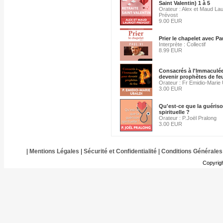
Saint Valentin) 1 à 5
Orateur : Alex et Maud Lau
Prévost
9.00 EUR
Prier le chapelet avec Pa
Interprète : Collectif
8.99 EUR
Consacrés à l'Immaculé
devenir prophètes de fe
Orateur : Fr Emidio-Marie 
3.00 EUR
Qu'est-ce que la guéris
spirituelle ?
Orateur : P.Joël Pralong
3.00 EUR
|
Mentions Légales
|
Sécurité et Confidentialité
|
Conditions Générales
Copyrig