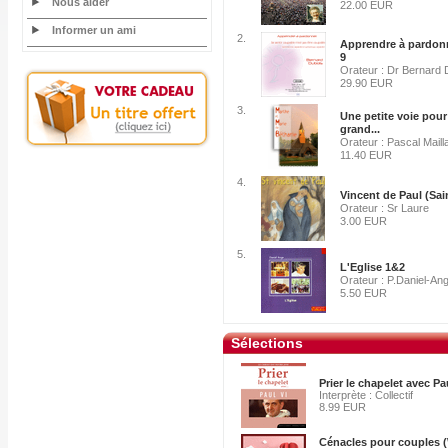
Nous aider
22.00 EUR
Informer un ami
2.
Apprendre à pardonn
9
Orateur : Dr Bernard 
29.90 EUR
3.
Une petite voie pour
grand...
Orateur : Pascal Maill
11.40 EUR
4.
Vincent de Paul (Sai
Orateur : Sr Laure
3.00 EUR
5.
L'Eglise 1&2
Orateur : P.Daniel-An
5.50 EUR
Sélections
Prier le chapelet avec Pa
Interprète : Collectif
8.99 EUR
Cénacles pour couples (