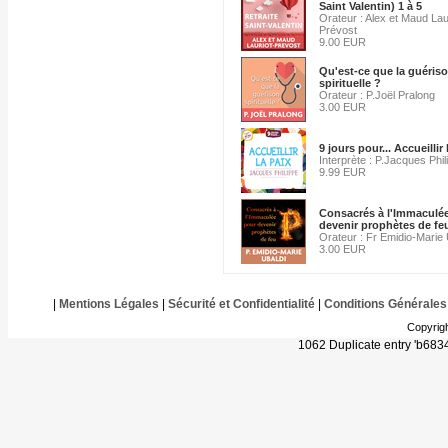
Saint Valentin) 1 à 5
Orateur : Alex et Maud Lau
Prévost
9.00 EUR
Qu'est-ce que la guéris
spirituelle ?
Orateur : P.Joël Pralong
3.00 EUR
9 jours pour... Accueillir 
Interprète : P.Jacques Phil
9.99 EUR
Consacrés à l'Immaculé
devenir prophètes de fe
Orateur : Fr Emidio-Marie 
3.00 EUR
|
Mentions Légales
|
Sécurité et Confidentialité
|
Conditions Générales
Copyrig
1062 Duplicate entry 'b68