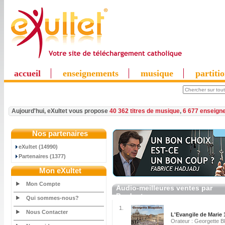
accueil
enseignements
musique
partiti
Aujourd'hui, eXultet vous propose
40 362 titres de musique
,
6 677 enseign
Nos partenaires
eXultet (14990)
Partenaires (1377)
Mon eXultet
Mon Compte
Audio-meilleures ventes par
Producteur
Qui sommes-nous?
1.
Nous Contacter
L'Evangile de Marie 
Orateur : Georgette B