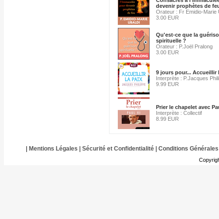
Consacrés à l'Immaculé
devenir prophètes de fe
Orateur : Fr Emidio-Marie 
3.00 EUR
Qu'est-ce que la guéris
spirituelle ?
Orateur : P.Joël Pralong
3.00 EUR
9 jours pour... Accueillir 
Interprète : P.Jacques Phil
9.99 EUR
Prier le chapelet avec Pa
Interprète : Collectif
8.99 EUR
|
Mentions Légales
|
Sécurité et Confidentialité
|
Conditions Générales
Copyrig