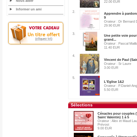
Nous aider
22.00 EUR
Informer un ami
2.
Apprendre à pardonn
9
Orateur : Dr Bernard 
29.90 EUR
3.
Une petite voie pour
grand...
Orateur : Pascal Maill
11.40 EUR
4.
Vincent de Paul (Sai
Orateur : Sr Laure
3.00 EUR
5.
L'Eglise 1&2
Orateur : P.Daniel-An
5.50 EUR
Sélections
Cénacles pour couples (
Saint Valentin) 1 à 5
Orateur : Alex et Maud Lau
Prévost
9.00 EUR