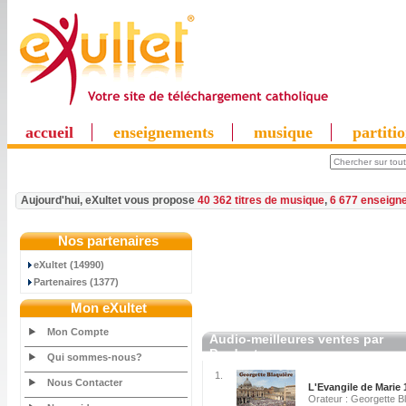
accueil
enseignements
musique
partiti
Aujourd'hui, eXultet vous propose
40 362 titres de musique
,
6 677 enseign
Nos partenaires
eXultet (14990)
Partenaires (1377)
Mon eXultet
Mon Compte
Audio-meilleures ventes par
Producteur
Qui sommes-nous?
1.
Nous Contacter
L'Evangile de Marie 
Orateur : Georgette B