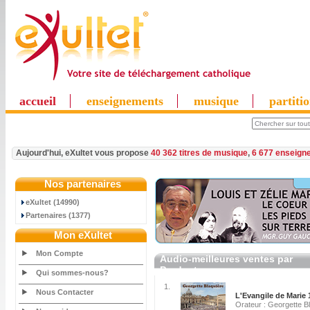
accueil
enseignements
musique
partiti
Aujourd'hui, eXultet vous propose
40 362 titres de musique
,
6 677 enseign
Nos partenaires
eXultet (14990)
Partenaires (1377)
Mon eXultet
Mon Compte
Audio-meilleures ventes par
Producteur
Qui sommes-nous?
1.
Nous Contacter
L'Evangile de Marie 
Orateur : Georgette B