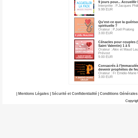
9 jours pour... Accueillir 
Interprète : P.Jacques Phil
9.99 EUR
Qu'est-ce que la guéris
spirituelle ?
Orateur : P.Joël Pralong
3.00 EUR
Cénacles pour couples (
Saint Valentin) 1 à 5
Orateur : Alex et Maud Lau
Prévost
9.00 EUR
Consacrés à l'Immaculé
devenir prophètes de fe
Orateur : Fr Emidio-Marie 
3.00 EUR
|
Mentions Légales
|
Sécurité et Confidentialité
|
Conditions Générales
Copyrig