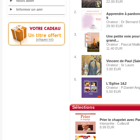
Nous aider
22.00 EUR
Informer un ami
2.
Apprendre à pardonn
9
Orateur : Dr Bernard 
29.90 EUR
3.
Une petite voie pour
grand...
Orateur : Pascal Maill
11.40 EUR
4.
Vincent de Paul (Sai
Orateur : Sr Laure
3.00 EUR
5.
L'Eglise 1&2
Orateur : P.Daniel-An
5.50 EUR
Sélections
Prier le chapelet avec Pa
Interprète : Collectif
8.99 EUR