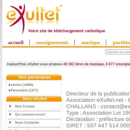
accueil
enseignements
musique
partiti
Aujourd'hui, eXultet vous propose
40 362 titres de musique
,
6 677 enseign
Nos partenaires
eXultet (14990)
Partenaires (1377)
Directeur de la publicati
Mon eXultet
Association eXultet.net
CHALLANS - contact@exu
Mon Compte
Type : Association Loi 19
Qui sommes-nous?
Déclaration : préfecture
Nous Contacter
SIRET : 507 447 514 00