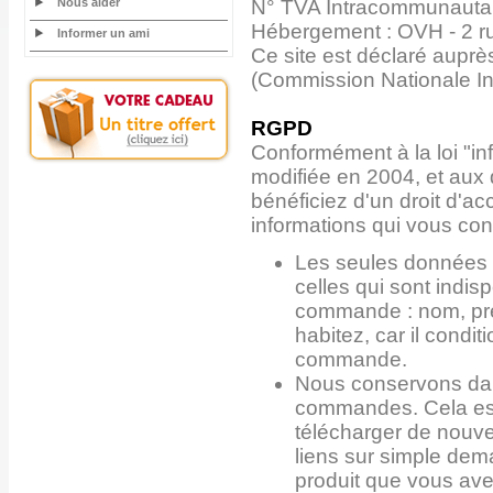
Nous aider
N° TVA Intracommunauta
Hébergement : OVH - 2 r
Informer un ami
Ce site est déclaré auprè
(Commission Nationale In
RGPD
Conformément à la loi "inf
modifiée en 2004, et aux
bénéficiez d'un droit d'ac
informations qui vous co
Les seules données 
celles qui sont indis
commande : nom, pré
habitez, car il condi
commande.
Nous conservons dan
commandes. Cela est
télécharger de nouv
liens sur simple dem
produit que vous av