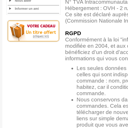
Nous aider
N° TVA Intracommunauta
Hébergement : OVH - 2 r
Informer un ami
Ce site est déclaré auprè
(Commission Nationale In
RGPD
Conformément à la loi "inf
modifiée en 2004, et aux
bénéficiez d'un droit d'ac
informations qui vous co
Les seules données 
celles qui sont indis
commande : nom, pré
habitez, car il condi
commande.
Nous conservons dan
commandes. Cela est
télécharger de nouv
liens sur simple dem
produit que vous av