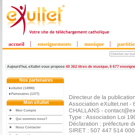
accueil
enseignements
musique
partiti
Aujourd'hui, eXultet vous propose
40 362 titres de musique
,
6 677 enseign
Nos partenaires
eXultet (14990)
Partenaires (1377)
Directeur de la publicati
Mon eXultet
Association eXultet.net
CHALLANS - contact@exu
Mon Compte
Type : Association Loi 19
Qui sommes-nous?
Déclaration : préfecture
Nous Contacter
SIRET : 507 447 514 00