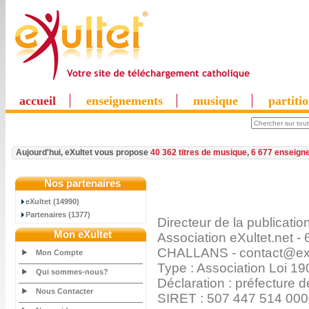
accueil
enseignements
musique
partiti
Aujourd'hui, eXultet vous propose
40 362 titres de musique
,
6 677 enseign
Nos partenaires
eXultet (14990)
Partenaires (1377)
Directeur de la publicati
Mon eXultet
Association eXultet.net
CHALLANS - contact@exu
Mon Compte
Type : Association Loi 19
Qui sommes-nous?
Déclaration : préfecture
Nous Contacter
SIRET : 507 447 514 00