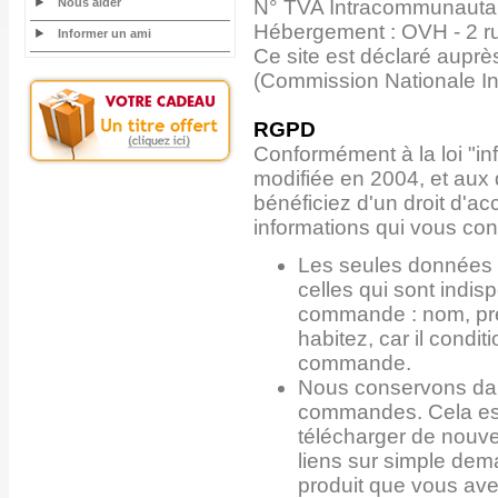
Nous aider
N° TVA Intracommunauta
Hébergement : OVH - 2 r
Informer un ami
Ce site est déclaré auprè
(Commission Nationale In
RGPD
Conformément à la loi "inf
modifiée en 2004, et aux
bénéficiez d'un droit d'ac
informations qui vous co
Les seules données 
celles qui sont indis
commande : nom, pré
habitez, car il condi
commande.
Nous conservons dan
commandes. Cela est
télécharger de nouv
liens sur simple dem
produit que vous av