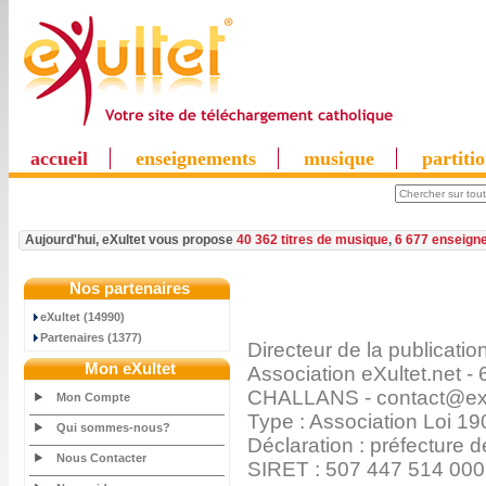
accueil
enseignements
musique
partiti
Aujourd'hui, eXultet vous propose
40 362 titres de musique
,
6 677 enseign
Nos partenaires
eXultet (14990)
Partenaires (1377)
Directeur de la publicati
Mon eXultet
Association eXultet.net
CHALLANS - contact@exu
Mon Compte
Type : Association Loi 19
Qui sommes-nous?
Déclaration : préfecture
Nous Contacter
SIRET : 507 447 514 00