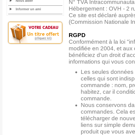
Nous aider
N° TVA Intracommunauta
Hébergement : OVH - 2 r
Informer un ami
Ce site est déclaré auprè
(Commission Nationale In
RGPD
Conformément à la loi "inf
modifiée en 2004, et aux
bénéficiez d'un droit d'ac
informations qui vous co
Les seules données 
celles qui sont indis
commande : nom, pré
habitez, car il condi
commande.
Nous conservons dan
commandes. Cela est
télécharger de nouv
liens sur simple dem
produit que vous av