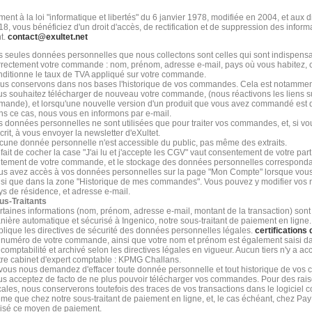
nt à la loi "informatique et libertés" du 6 janvier 1978, modifiée en 2004, et aux
8, vous bénéficiez d'un droit d'accès, de rectification et de suppression des inform
t.
contact@exultet.net
s seules données personnelles que nous collectons sont celles qui sont indispensab
rrectement votre commande : nom, prénom, adresse e-mail, pays où vous habitez, ca
nditionne le taux de TVA appliqué sur votre commande.
us conservons dans nos bases l'historique de vos commandes. Cela est notamment
us souhaitez télécharger de nouveau votre commande, (nous réactivons les liens s
mande), et lorsqu'une nouvelle version d'un produit que vous avez commandé est d
ns ce cas, nous vous en informons par e-mail.
s données personnelles ne sont utilisées que pour traiter vos commandes, et, si vo
crit, à vous envoyer la newsletter d'eXultet.
cune donnée personnelle n'est accessible du public, pas même des extraits.
fait de cocher la case "J'ai lu et j'accepte les CGV" vaut consentement de votre part
aitement de votre commande, et le stockage des données personnelles corresponda
us avez accès à vos données personnelles sur la page "Mon Compte" lorsque vous
nsi que dans la zone "Historique de mes commandes". Vous pouvez y modifier vos
ys de résidence, et adresse e-mail.
us-Traitants
rtaines informations (nom, prénom, adresse e-mail, montant de la transaction) sont
nière automatique et sécurisé à Ingenico, notre sous-traitant de paiement en ligne.
plique les directives de sécurité des données personnelles légales.
certifications 
 numéro de votre commande, ainsi que votre nom et prénom est également saisi dan
comptabilité et archivé selon les directives légales en vigueur. Aucun tiers n'y a a
tre cabinet d'expert comptable : KPMG Challans.
 vous nous demandez d'effacer toute donnée personnelle et tout historique de vo
us acceptez de facto de ne plus pouvoir télécharger vos commandes. Pour des rais
scales, nous conserverons toutefois des traces de vos transactions dans le logiciel 
me que chez notre sous-traitant de paiement en ligne, et, le cas échéant, chez Pay
ilisé ce moyen de paiement.