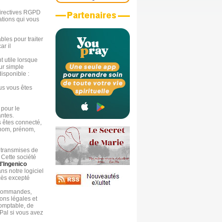
 directives RGPD
ations qui vous
les pour traiter
r il
 utile lorsque
ur simple
isponible :
us vous êtes
 pour le
ntes.
 êtes connecté,
 nom, prénom,
 transmises de
 Cette société
d'Ingenico
s notre logiciel
ccès excepté
s commandes,
ons légales et
comptable, de
Pal si vous avez