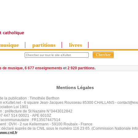
musique
partitions
livres
es de musique
,
6 677 enseignements
et
2 920 partitions
Mentions Légales
de la publication : Timothée Berthon
on eXultet.net - 6 square Jean-Jacques Rousseau 85300 CHALLANS - contact@exul
ociation Loi 1901
on : préfecture de St Nazaire N°0443012842
07 447 514 00021 - APE 6010Z
tracommunautaire : FR13507447514
nt : OVH - 2 rue Kellermann - 59100 Roubaix - France
t déclaré auprès de la CNIL sous le numéro 116 23 65. (Commission Nationale Info
www.cnil.fr