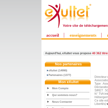
accueil
enseignements
Aujourd'hui, eXultet vous propose
40 362 titr
Nos partenaires
eXultet (14990)
Partenaires (1377)
Directeur 
Associati
Mon eXultet
Type : Ass
Déclarati
Mon Compte
SIRET : 5
N° TVA In
Qui sommes-nous?
Hébergeme
Ce site es
Nous Contacter
Libertés)