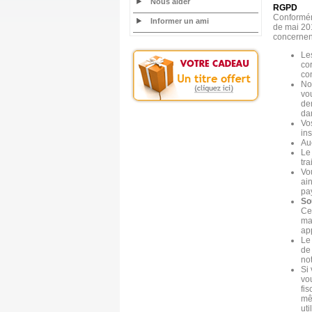
Nous aider
RGPD
Conforméme
Informer un ami
de mai 201
concernen
Le
co
co
No
vo
de
da
Vo
ins
Au
Le 
tr
Vo
ai
pa
So
Ce
ma
ap
Le
de 
no
Si
vo
fi
mê
ut