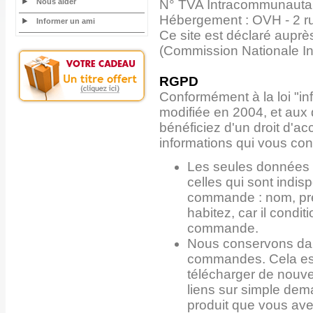
Nous aider
N° TVA Intracommunauta
Hébergement : OVH - 2 r
Informer un ami
Ce site est déclaré auprè
(Commission Nationale In
RGPD
Conformément à la loi "inf
modifiée en 2004, et aux
bénéficiez d'un droit d'ac
informations qui vous co
Les seules données 
celles qui sont indis
commande : nom, pré
habitez, car il condi
commande.
Nous conservons dan
commandes. Cela est
télécharger de nouv
liens sur simple dem
produit que vous av