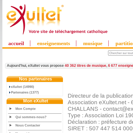
accueil
enseignements
musique
partiti
Aujourd'hui, eXultet vous propose
40 362 titres de musique
,
6 677 enseign
Nos partenaires
eXultet (14990)
Partenaires (1377)
Directeur de la publicati
Mon eXultet
Association eXultet.net
CHALLANS - contact@exu
Mon Compte
Type : Association Loi 19
Qui sommes-nous?
Déclaration : préfecture
Nous Contacter
SIRET : 507 447 514 00