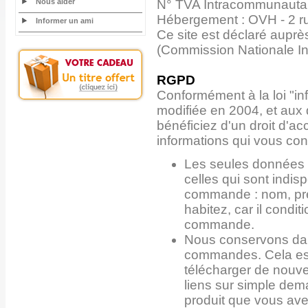
Nous aider
N° TVA Intracommunauta
Hébergement : OVH - 2 r
Informer un ami
Ce site est déclaré auprè
(Commission Nationale In
RGPD
Conformément à la loi "inf
modifiée en 2004, et aux
bénéficiez d'un droit d'ac
informations qui vous co
Les seules données 
celles qui sont indis
commande : nom, pré
habitez, car il condi
commande.
Nous conservons dan
commandes. Cela est
télécharger de nouv
liens sur simple dem
produit que vous av