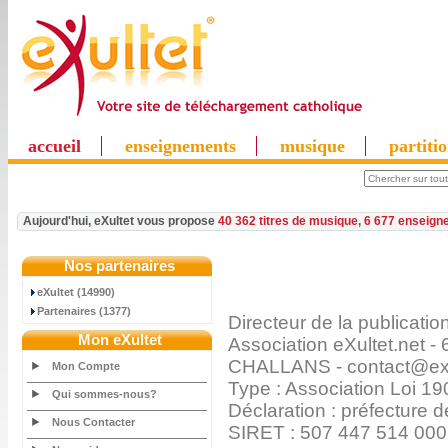
accueil
enseignements
musique
partiti
Aujourd'hui, eXultet vous propose
40 362 titres de musique
,
6 677 enseign
Nos partenaires
eXultet (14990)
Partenaires (1377)
Directeur de la publicati
Mon eXultet
Association eXultet.net
CHALLANS - contact@exu
Mon Compte
Type : Association Loi 19
Qui sommes-nous?
Déclaration : préfecture
Nous Contacter
SIRET : 507 447 514 00