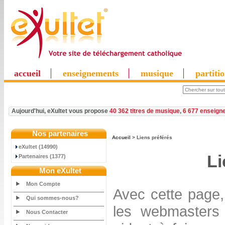
accueil
enseignements
musique
partiti
Aujourd'hui, eXultet vous propose
40 362 titres de musique
,
6 677 enseign
Nos partenaires
Accueil
> Liens préférés
eXultet (14990)
Li
Partenaires (1377)
Mon eXultet
Mon Compte
Avec cette page,
Qui sommes-nous?
les webmasters 
Nous Contacter