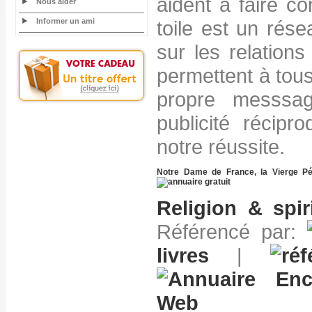
aident à faire con
Nous aider
Informer un ami
toile est un rése
sur les relations 
permettent à tou
propre messsag
publicité récipr
notre réussite.
Notre Dame de France, la Vierge Pé
Religion & spiri
Référencé par:
livres
|