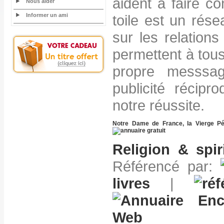
aident à faire con
Nous aider
Informer un ami
toile est un rése
sur les relations 
permettent à tou
propre messsag
publicité récipr
notre réussite.
Notre Dame de France, la Vierge Pé
Religion & spiri
Référencé par:
livres
|