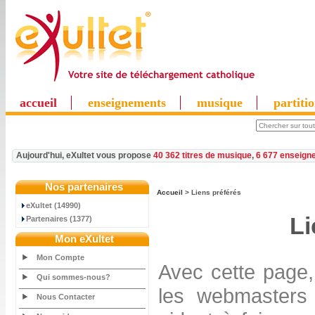
accueil
enseignements
musique
partiti
Aujourd'hui, eXultet vous propose
40 362 titres de musique
,
6 677 enseign
Nos partenaires
Accueil
> Liens préférés
eXultet (14990)
Li
Partenaires (1377)
Mon eXultet
Mon Compte
Avec cette page,
Qui sommes-nous?
les webmasters 
Nous Contacter