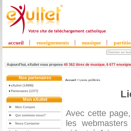
accueil
enseignements
musique
partiti
Aujourd'hui, eXultet vous propose
40 362 titres de musique
,
6 677 enseign
Nos partenaires
Accueil
> Liens préférés
eXultet (14990)
Li
Partenaires (1377)
Mon eXultet
Mon Compte
Avec cette page,
Qui sommes-nous?
les webmasters 
Nous Contacter