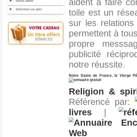
aident à faire con
Nous aider
Informer un ami
toile est un rése
sur les relations 
permettent à tou
propre messsag
publicité récipr
notre réussite.
Notre Dame de France, la Vierge Pé
Religion & spiri
Référencé par:
livres
|