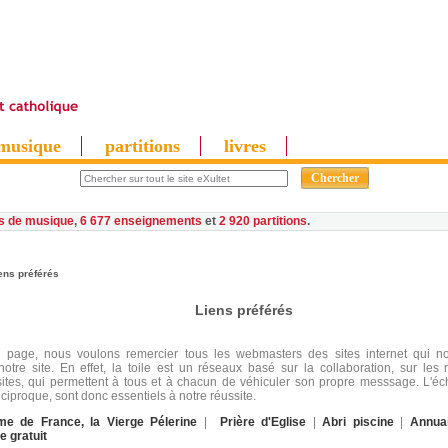
musique
partitions
livres
es de musique
,
6 677 enseignements
et
2 920 partitions
ens préférés
Liens préférés
e page, nous voulons remercier tous les webmasters des sites internet qui no
notre site. En effet, la toile est un réseaux basé sur la collaboration, sur les r
 sites, qui permettent à tous et à chacun de véhiculer son propre messsage. L'éc
éciproque, sont donc essentiels à notre réussite.
e de France, la Vierge Pélerine
|
Prière d'Eglise
|
Abri piscine
|
Annua