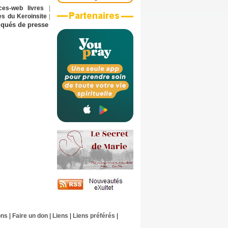
ces-web
livres
|
s du Keroinsite
|
ués de presse
ons
|
Faire un don
|
Liens
|
Liens préférés
|