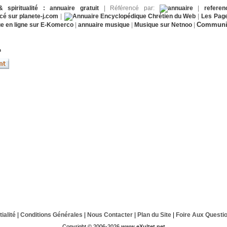
& spiritualité : annuaire gratuit
| Référencé par:
|
referen
|
|
Les Page
Communiq
|
annuaire musique
|
Musique sur Netnoo
|
n
ialité
|
Conditions Générales
|
Nous Contacter
|
Plan du Site
|
Foire Aux Questi
Copyright © 2006-2026
www.eXultet.net