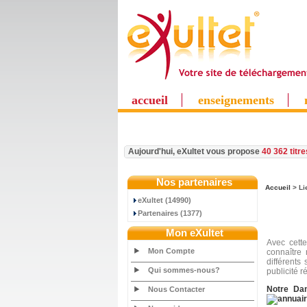
accueil
enseignements
Aujourd'hui, eXultet vous propose
40 362 titr
Nos partenaires
Accueil
> Li
eXultet (14990)
Partenaires (1377)
Mon eXultet
Avec cett
Mon Compte
connaître 
différents
Qui sommes-nous?
publicité r
Notre Dam
Nous Contacter