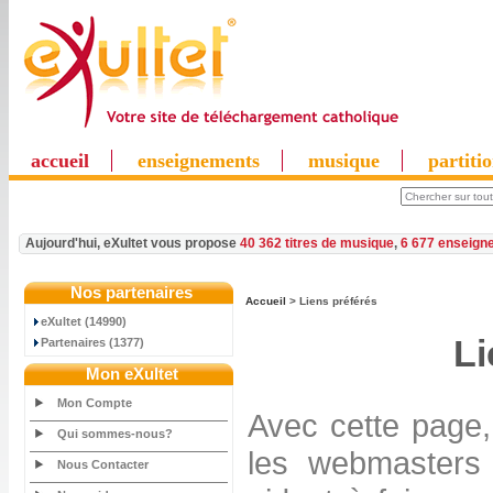
accueil
enseignements
musique
partiti
Aujourd'hui, eXultet vous propose
40 362 titres de musique
,
6 677 enseign
Nos partenaires
Accueil
> Liens préférés
eXultet (14990)
Li
Partenaires (1377)
Mon eXultet
Mon Compte
Avec cette page,
Qui sommes-nous?
les webmasters 
Nous Contacter