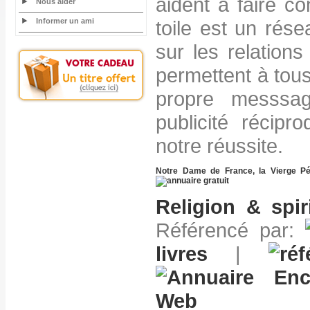
aident à faire con
Nous aider
Informer un ami
toile est un rése
sur les relations 
permettent à tou
propre messsag
publicité récipr
notre réussite.
Notre Dame de France, la Vierge Pé
Religion & spiri
Référencé par:
livres
|