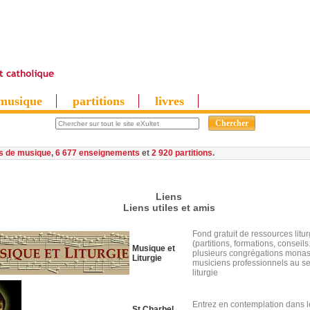
musique
partitions
livres
es de musique
,
6 677 enseignements
et
2 920 partitions
Liens
Liens utiles et amis
Fond gratuit de ressources litu
(partitions, formations, conseils
Musique et
plusieurs congrégations monas
Liturgie
musiciens professionnels au se
liturgie
Entrez en contemplation dans l
St Charbel