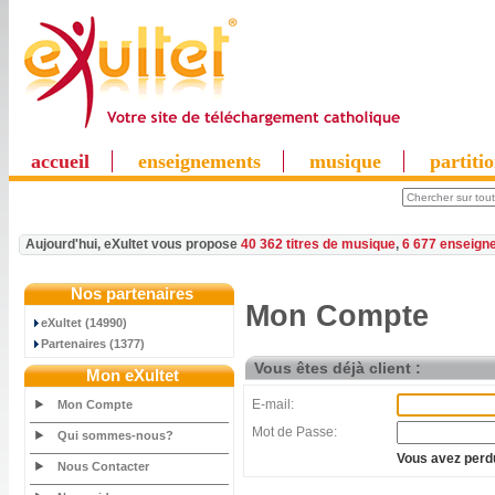
accueil
enseignements
musique
partiti
Aujourd'hui, eXultet vous propose
40 362 titres de musique
,
6 677 enseign
Nos partenaires
Mon Compte
eXultet (14990)
Partenaires (1377)
Vous êtes déjà client :
Mon eXultet
E-mail:
Mon Compte
Mot de Passe:
Qui sommes-nous?
Vous avez perdu
Nous Contacter