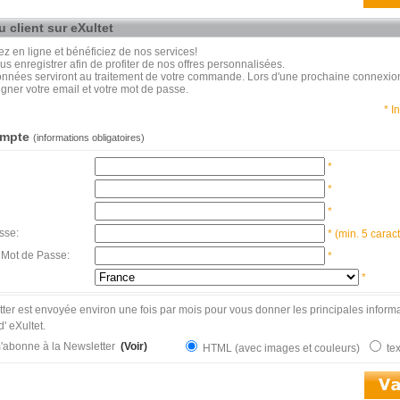
 client sur eXultet
en ligne et bénéficiez de nos services!
us enregistrer afin de profiter de nos offres personnalisées.
nnées serviront au traitement de votre commande. Lors d'une prochaine connexio
igner votre email et votre mot de passe.
* I
ompte
(informations obligatoires)
*
*
*
sse:
* (min. 5 carac
 Mot de Passe:
*
*
ter est envoyée environ une fois par mois pour vous donner les principales informa
d' eXultet.
'abonne à la Newsletter
(Voir)
HTML (avec images et couleurs)
te