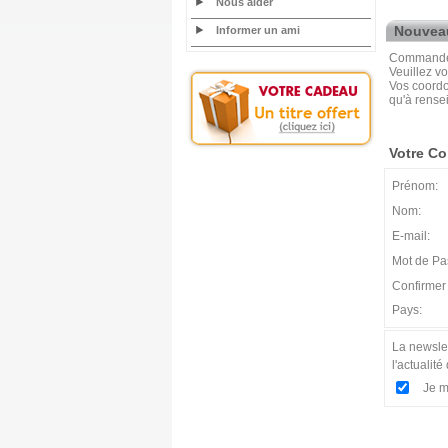
Nous aider
Nouveau
Informer un ami
Commandez 
Veuillez vo
Vos coordo
qu'à rense
Votre C
Prénom:
Nom:
E-mail:
Mot de Pa
Confirmer
Pays:
La newslet
l'actualité 
Je m