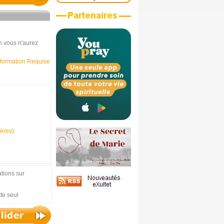
n vous n'aurez
nformation Requise
tères)
tions sur
xte seul