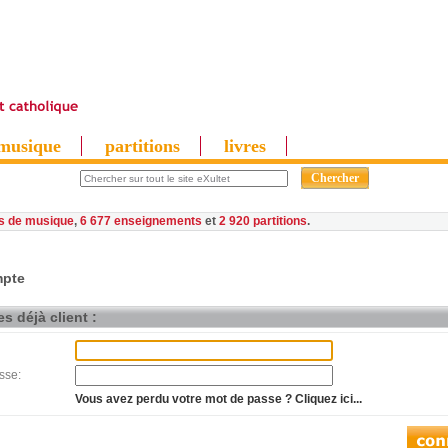
musique
partitions
livres
es de musique
,
6 677 enseignements
et
2 920 partitions
pte
s déjà client :
sse:
Vous avez perdu votre mot de passe ? Cliquez ici...