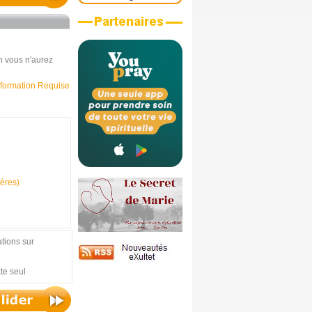
n vous n'aurez
nformation Requise
tères)
tions sur
xte seul