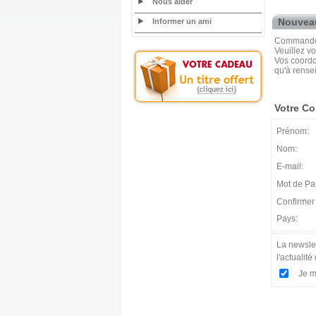
Nous aider
Nouveau
Informer un ami
Commandez 
Veuillez vo
Vos coordo
qu'à rense
Votre C
Prénom:
Nom:
E-mail:
Mot de Pa
Confirmer
Pays:
La newslet
l'actualité 
Je m