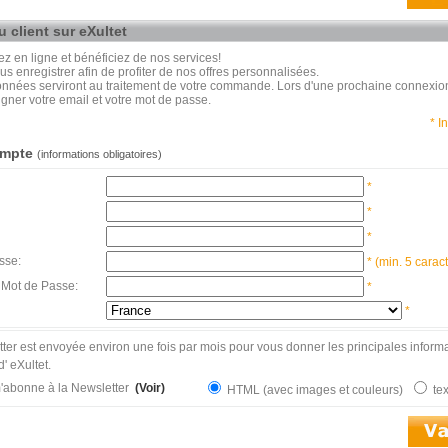
 client sur eXultet
en ligne et bénéficiez de nos services!
us enregistrer afin de profiter de nos offres personnalisées.
nnées serviront au traitement de votre commande. Lors d'une prochaine connexio
igner votre email et votre mot de passe.
* I
ompte
(informations obligatoires)
*
*
*
sse:
* (min. 5 carac
 Mot de Passe:
*
*
ter est envoyée environ une fois par mois pour vous donner les principales informa
d' eXultet.
'abonne à la Newsletter
(Voir)
HTML (avec images et couleurs)
te