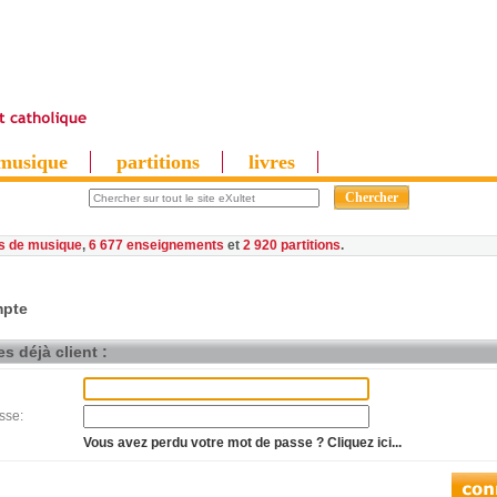
musique
partitions
livres
es de musique
,
6 677 enseignements
et
2 920 partitions
pte
s déjà client :
sse:
Vous avez perdu votre mot de passe ? Cliquez ici...