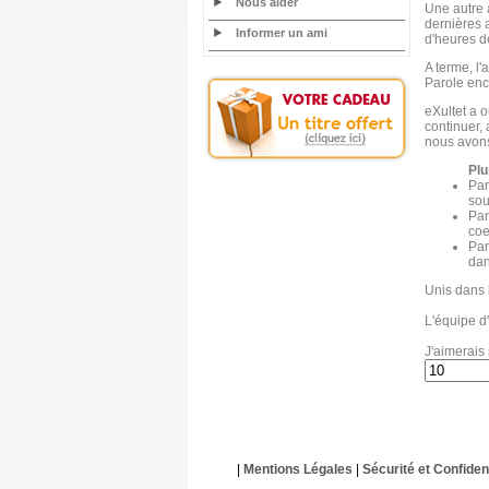
Nous aider
Une autre 
dernières a
Informer un ami
d'heures de
A terme, l'
Parole enc
eXultet a o
continuer,
nous avons 
Plu
Par
sou
Par
coe
Par
dan
Unis dans 
L'équipe d'
J'aimerais 
|
Mentions Légales
|
Sécurité et Confident