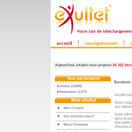
accueil
enseignements
Aujourd'hui, eXultet vous propose
40 362 titr
Nos partenaires
Soutenir 
eXultet (14990)
Partenaires (1377)
eXultet.net
Mon eXultet
Notre logi
aux intern
Mon Compte
Notre démar
Qui sommes-nous?
dans la li
dire petit
Nous Contacter
d'heures d