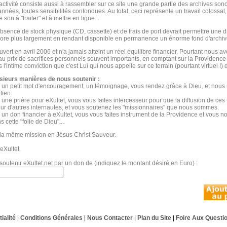
activité consiste aussi à rassembler sur ce site une grande partie des archives son
nnées, toutes sensibilités confondues. Au total, ceci représente un travail colossal,
 son à "traiter" et à mettre en ligne...
absence de stock physique (CD, cassette) et de frais de port devrait permettre une di
ore plus largement en rendant disponible en permanence un énorme fond d'archiv
uvert en avril 2006 et n'a jamais atteint un réel équilibre financier. Pourtant nous 
 au prix de sacrifices personnels souvent importants, en comptant sur la Providence
l'intime conviction que c'est Lui qui nous appelle sur ce terrain (pourtant virtuel !)
sieurs manières de nous soutenir :
 un petit mot d'encouragement, un témoignage, vous rendez grâce à Dieu, et nous 
tien.
 une prière pour eXultet, vous vous faites intercesseur pour que la diffusion de ces 
ur d'autres internautes, et vous soutenez les "missionnaires" que nous sommes.
 un don financier à eXultet, vous vous faites instrument de la Providence et vous 
s cette "folie de Dieu"...
la même mission en Jésus Christ Sauveur.
eXultet.
soutenir eXultet.net par un don de (indiquez le montant désiré en Euro) :
ialité
|
Conditions Générales
|
Nous Contacter
|
Plan du Site
|
Foire Aux Questi