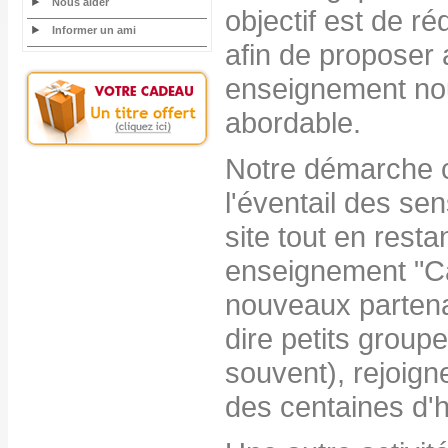
Nous aider
objectif est de r
Informer un ami
afin de proposer 
enseignement nou
abordable.
Notre démarche c
l'éventail des sen
site tout en resta
enseignement "Cat
nouveaux partenai
dire petits grou
souvent), rejoig
des centaines d'h