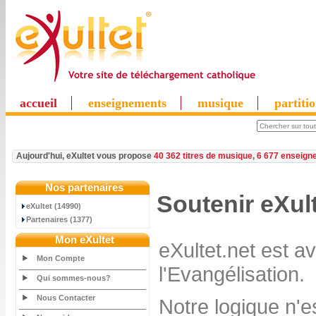
accueil
enseignements
musique
partiti
Aujourd'hui, eXultet vous propose
40 362 titres de musique
,
6 677 enseign
Nos partenaires
Soutenir eXul
eXultet (14990)
Partenaires (1377)
Mon eXultet
eXultet.net est a
Mon Compte
l'Evangélisation.
Qui sommes-nous?
Nous Contacter
Notre logique n'e