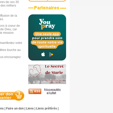
ores de ces 30
 des milliers
ffusion de la
es.
avons à coeur de
 de Dieu, car
 de mission.
manifestez votre
titres touche au
nous encouragez
ons
|
Faire un don
|
Liens
|
Liens préférés
|