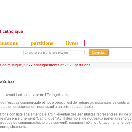
musique
partitions
livres
es de musique
,
6 677 enseignements
et
2 920 partitions
eXultet
 est avant tout au service de l'Evangélisation.
que n'est pas commerciale et notre objectif est de réduire au maximum les coûts af
autes un enseignement nourissant à un prix très abordable.
che consiste également à élargir l'éventail des sensibilités représentées sur ce sit
gne d'un enseignement "Catholique". Au fil des mois, de nouveaux partenaires "produ
s groupes ou communautés le plus souvent), rejoignent eXultet. Chacun amène des
'enregistrements...