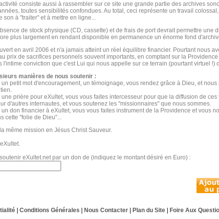
activité consiste aussi à rassembler sur ce site une grande partie des archives son
nnées, toutes sensibilités confondues. Au total, ceci représente un travail colossal,
 son à "traiter" et à mettre en ligne...
absence de stock physique (CD, cassette) et de frais de port devrait permettre une di
ore plus largement en rendant disponible en permanence un énorme fond d'archiv
uvert en avril 2006 et n'a jamais atteint un réel équilibre financier. Pourtant nous 
 au prix de sacrifices personnels souvent importants, en comptant sur la Providence
l'intime conviction que c'est Lui qui nous appelle sur ce terrain (pourtant virtuel !)
sieurs manières de nous soutenir :
 un petit mot d'encouragement, un témoignage, vous rendez grâce à Dieu, et nous 
tien.
 une prière pour eXultet, vous vous faites intercesseur pour que la diffusion de ces 
ur d'autres internautes, et vous soutenez les "missionnaires" que nous sommes.
 un don financier à eXultet, vous vous faites instrument de la Providence et vous 
s cette "folie de Dieu"...
la même mission en Jésus Christ Sauveur.
eXultet.
soutenir eXultet.net par un don de (indiquez le montant désiré en Euro) :
ialité
|
Conditions Générales
|
Nous Contacter
|
Plan du Site
|
Foire Aux Questi