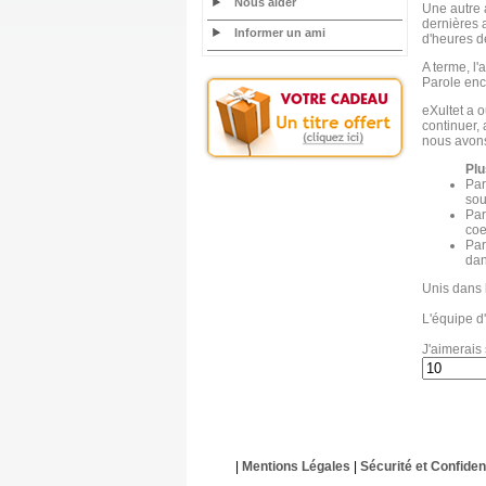
Nous aider
Une autre 
dernières a
Informer un ami
d'heures de
A terme, l'
Parole enc
eXultet a o
continuer,
nous avons 
Plu
Par
sou
Par
coe
Par
dan
Unis dans 
L'équipe d'
J'aimerais 
|
Mentions Légales
|
Sécurité et Confident