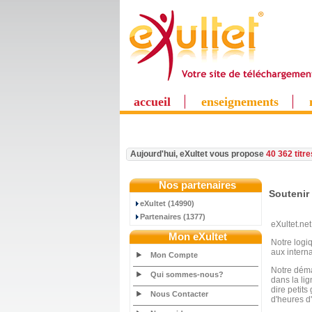
accueil
enseignements
Aujourd'hui, eXultet vous propose
40 362 titr
Nos partenaires
Soutenir 
eXultet (14990)
Partenaires (1377)
eXultet.net
Mon eXultet
Notre logi
aux intern
Mon Compte
Notre démar
Qui sommes-nous?
dans la li
dire petit
Nous Contacter
d'heures d