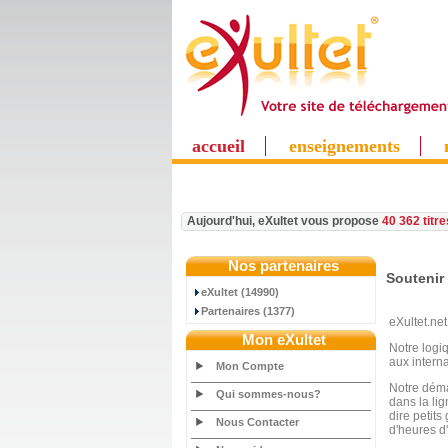
accueil
enseignements
Aujourd'hui, eXultet vous propose
40 362 titr
Nos partenaires
Soutenir 
eXultet (14990)
Partenaires (1377)
eXultet.net
Mon eXultet
Notre logi
aux intern
Mon Compte
Notre démar
Qui sommes-nous?
dans la li
dire petit
Nous Contacter
d'heures d