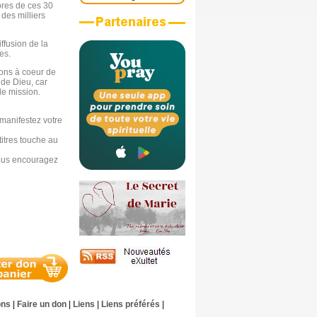
ores de ces 30
 des milliers
ffusion de la
es.
avons à coeur de
 de Dieu, car
 de mission.
manifestez votre
titres touche au
nous encouragez
ons
|
Faire un don
|
Liens
|
Liens préférés
|