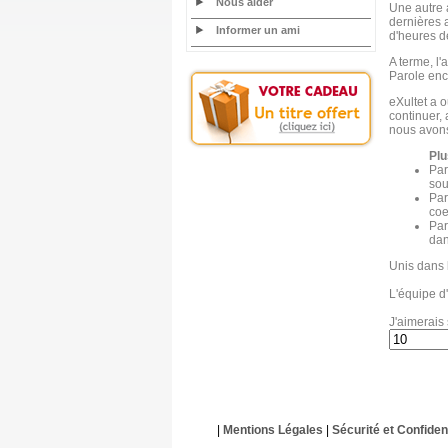
Nous aider
Une autre 
dernières a
Informer un ami
d'heures de
A terme, l'
Parole enc
eXultet a o
continuer,
nous avons 
Plu
Par
sou
Par
coe
Par
dan
Unis dans 
L'équipe d'
J'aimerais 
|
Mentions Légales
|
Sécurité et Confident