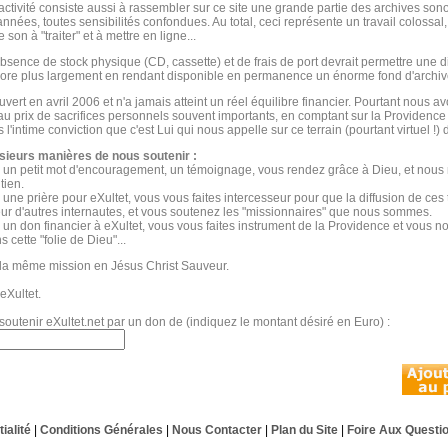
activité consiste aussi à rassembler sur ce site une grande partie des archives son
nnées, toutes sensibilités confondues. Au total, ceci représente un travail colossal,
 son à "traiter" et à mettre en ligne...
absence de stock physique (CD, cassette) et de frais de port devrait permettre une di
ore plus largement en rendant disponible en permanence un énorme fond d'archiv
uvert en avril 2006 et n'a jamais atteint un réel équilibre financier. Pourtant nous 
 au prix de sacrifices personnels souvent importants, en comptant sur la Providence
l'intime conviction que c'est Lui qui nous appelle sur ce terrain (pourtant virtuel !)
sieurs manières de nous soutenir :
 un petit mot d'encouragement, un témoignage, vous rendez grâce à Dieu, et nous 
tien.
 une prière pour eXultet, vous vous faites intercesseur pour que la diffusion de ces 
ur d'autres internautes, et vous soutenez les "missionnaires" que nous sommes.
 un don financier à eXultet, vous vous faites instrument de la Providence et vous 
s cette "folie de Dieu"...
la même mission en Jésus Christ Sauveur.
eXultet.
soutenir eXultet.net par un don de (indiquez le montant désiré en Euro) :
ialité
|
Conditions Générales
|
Nous Contacter
|
Plan du Site
|
Foire Aux Questi