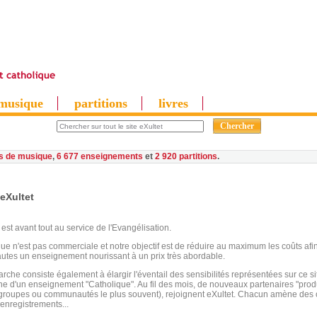
musique
partitions
livres
es de musique
,
6 677 enseignements
et
2 920 partitions
eXultet
 est avant tout au service de l'Evangélisation.
que n'est pas commerciale et notre objectif est de réduire au maximum les coûts af
autes un enseignement nourissant à un prix très abordable.
che consiste également à élargir l'éventail des sensibilités représentées sur ce sit
gne d'un enseignement "Catholique". Au fil des mois, de nouveaux partenaires "produ
s groupes ou communautés le plus souvent), rejoignent eXultet. Chacun amène des
'enregistrements...