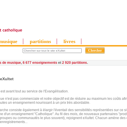
musique
partitions
livres
es de musique
,
6 677 enseignements
et
2 920 partitions
eXultet
 est avant tout au service de l'Evangélisation.
que n'est pas commerciale et notre objectif est de réduire au maximum les coûts af
autes un enseignement nourissant à un prix très abordable.
che consiste également à élargir l'éventail des sensibilités représentées sur ce sit
gne d'un enseignement "Catholique". Au fil des mois, de nouveaux partenaires "produ
s groupes ou communautés le plus souvent), rejoignent eXultet. Chacun amène des
'enregistrements...