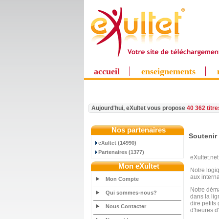
accueil
enseignements
Aujourd'hui, eXultet vous propose
40 362 titr
Nos partenaires
Soutenir 
eXultet (14990)
Partenaires (1377)
eXultet.net
Mon eXultet
Notre logi
aux intern
Mon Compte
Notre démar
Qui sommes-nous?
dans la li
dire petit
Nous Contacter
d'heures d