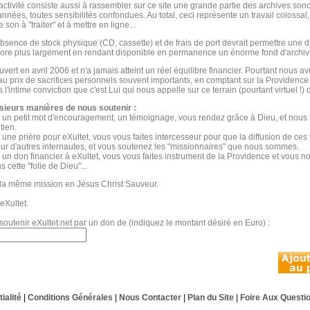
activité consiste aussi à rassembler sur ce site une grande partie des archives son
nnées, toutes sensibilités confondues. Au total, ceci représente un travail colossal,
 son à "traiter" et à mettre en ligne...
absence de stock physique (CD, cassette) et de frais de port devrait permettre une di
ore plus largement en rendant disponible en permanence un énorme fond d'archiv
uvert en avril 2006 et n'a jamais atteint un réel équilibre financier. Pourtant nous 
 au prix de sacrifices personnels souvent importants, en comptant sur la Providence
l'intime conviction que c'est Lui qui nous appelle sur ce terrain (pourtant virtuel !)
sieurs manières de nous soutenir :
 un petit mot d'encouragement, un témoignage, vous rendez grâce à Dieu, et nous 
tien.
 une prière pour eXultet, vous vous faites intercesseur pour que la diffusion de ces 
ur d'autres internautes, et vous soutenez les "missionnaires" que nous sommes.
 un don financier à eXultet, vous vous faites instrument de la Providence et vous 
s cette "folie de Dieu"...
la même mission en Jésus Christ Sauveur.
eXultet.
soutenir eXultet.net par un don de (indiquez le montant désiré en Euro) :
ialité
|
Conditions Générales
|
Nous Contacter
|
Plan du Site
|
Foire Aux Questi