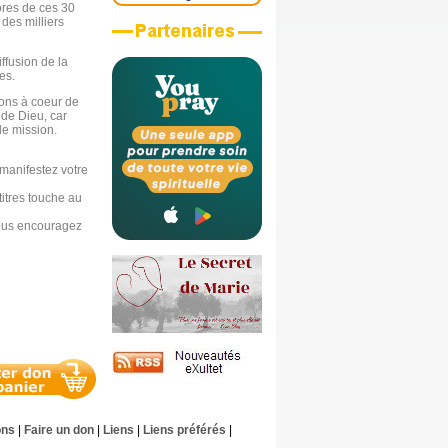
ores de ces 30
 des milliers
ffusion de la
es.
avons à coeur de
 de Dieu, car
 de mission.
manifestez votre
titres touche au
nous encouragez
ons
|
Faire un don
|
Liens
|
Liens préférés
|