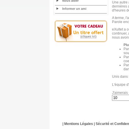
Nous aider
Une autre 
dernières a
Informer un ami
d'heures de
A terme, l'
Parole enc
eXultet a o
continuer,
nous avons 
Plu
Par
sou
Par
coe
Par
dan
Unis dans 
L'équipe d'
J'aimerais 
|
Mentions Légales
|
Sécurité et Confident