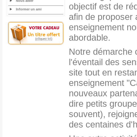
Nous aider
objectif est de r
Informer un ami
afin de proposer 
enseignement nou
abordable.
Notre démarche c
l'éventail des sen
site tout en resta
enseignement "Cat
nouveaux partenai
dire petits grou
souvent), rejoig
des centaines d'h