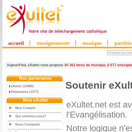
accueil
enseignements
musique
partiti
Aujourd'hui, eXultet vous propose
40 362 titres de musique
,
6 677 enseign
Nos partenaires
Soutenir eXul
eXultet (14990)
Partenaires (1377)
Mon eXultet
eXultet.net est a
Mon Compte
l'Evangélisation.
Qui sommes-nous?
Nous Contacter
Notre logique n'e