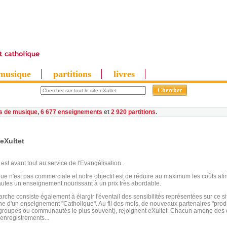
musique
partitions
livres
es de musique
,
6 677 enseignements
et
2 920 partitions
eXultet
 est avant tout au service de l'Evangélisation.
que n'est pas commerciale et notre objectif est de réduire au maximum les coûts af
autes un enseignement nourissant à un prix très abordable.
che consiste également à élargir l'éventail des sensibilités représentées sur ce sit
gne d'un enseignement "Catholique". Au fil des mois, de nouveaux partenaires "produ
s groupes ou communautés le plus souvent), rejoignent eXultet. Chacun amène des
'enregistrements...