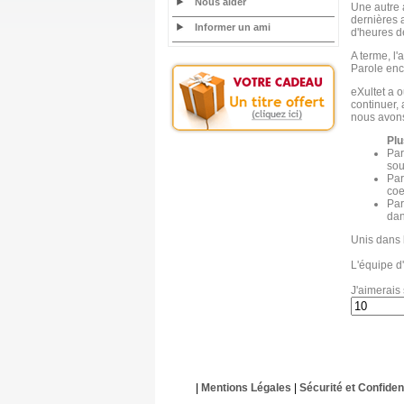
Nous aider
Une autre 
dernières a
Informer un ami
d'heures de
A terme, l'
Parole enc
eXultet a o
continuer,
nous avons 
Plu
Par
sou
Par
coe
Par
dan
Unis dans 
L'équipe d'
J'aimerais 
|
Mentions Légales
|
Sécurité et Confident