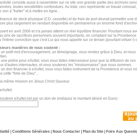
activité consiste aussi à rassembler sur ce site une grande partie des archives son
nnées, toutes sensibilités confondues. Au total, ceci représente un travail colossal,
 son à "traiter" et à mettre en ligne...
absence de stock physique (CD, cassette) et de frais de port devrait permettre une di
ore plus largement en rendant disponible en permanence un énorme fond d'archiv
uvert en avril 2006 et n'a jamais atteint un réel équilibre financier. Pourtant nous 
 au prix de sacrifices personnels souvent importants, en comptant sur la Providence
l'intime conviction que c'est Lui qui nous appelle sur ce terrain (pourtant virtuel !)
sieurs manières de nous soutenir :
 un petit mot d'encouragement, un témoignage, vous rendez grâce à Dieu, et nous 
tien.
 une prière pour eXultet, vous vous faites intercesseur pour que la diffusion de ces 
ur d'autres internautes, et vous soutenez les "missionnaires" que nous sommes.
 un don financier à eXultet, vous vous faites instrument de la Providence et vous 
s cette "folie de Dieu"...
la même mission en Jésus Christ Sauveur.
eXultet.
soutenir eXultet.net par un don de (indiquez le montant désiré en Euro) :
ialité
|
Conditions Générales
|
Nous Contacter
|
Plan du Site
|
Foire Aux Questi