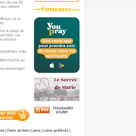
ores de ces 30
 des milliers
ffusion de la
es.
avons à coeur de
 de Dieu, car
 de mission.
manifestez votre
titres touche au
nous encouragez
ons
|
Faire un don
|
Liens
|
Liens préférés
|