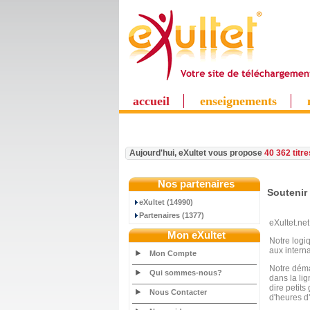
accueil
enseignements
Aujourd'hui, eXultet vous propose
40 362 titr
Nos partenaires
Soutenir 
eXultet (14990)
Partenaires (1377)
eXultet.net
Mon eXultet
Notre logi
aux intern
Mon Compte
Notre démar
Qui sommes-nous?
dans la li
dire petit
Nous Contacter
d'heures d