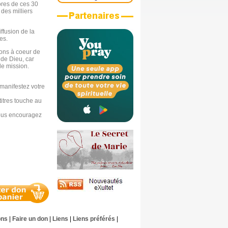
ores de ces 30
 des milliers
ffusion de la
es.
avons à coeur de
 de Dieu, car
 de mission.
manifestez votre
titres touche au
nous encouragez
ons
|
Faire un don
|
Liens
|
Liens préférés
|