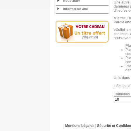
Nous aider
Une autre 
dernières a
Informer un ami
d'heures de
A terme, l'
Parole enc
eXultet a o
continuer,
nous avons 
Plu
Par
sou
Par
coe
Par
dan
Unis dans 
L'équipe d'
J'aimerais 
|
Mentions Légales
|
Sécurité et Confident