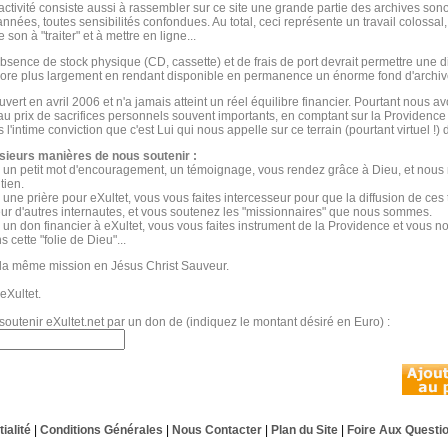
activité consiste aussi à rassembler sur ce site une grande partie des archives son
nnées, toutes sensibilités confondues. Au total, ceci représente un travail colossal,
 son à "traiter" et à mettre en ligne...
absence de stock physique (CD, cassette) et de frais de port devrait permettre une di
ore plus largement en rendant disponible en permanence un énorme fond d'archiv
uvert en avril 2006 et n'a jamais atteint un réel équilibre financier. Pourtant nous 
 au prix de sacrifices personnels souvent importants, en comptant sur la Providence
l'intime conviction que c'est Lui qui nous appelle sur ce terrain (pourtant virtuel !)
sieurs manières de nous soutenir :
 un petit mot d'encouragement, un témoignage, vous rendez grâce à Dieu, et nous 
tien.
 une prière pour eXultet, vous vous faites intercesseur pour que la diffusion de ces 
ur d'autres internautes, et vous soutenez les "missionnaires" que nous sommes.
 un don financier à eXultet, vous vous faites instrument de la Providence et vous 
s cette "folie de Dieu"...
la même mission en Jésus Christ Sauveur.
eXultet.
soutenir eXultet.net par un don de (indiquez le montant désiré en Euro) :
ialité
|
Conditions Générales
|
Nous Contacter
|
Plan du Site
|
Foire Aux Questi