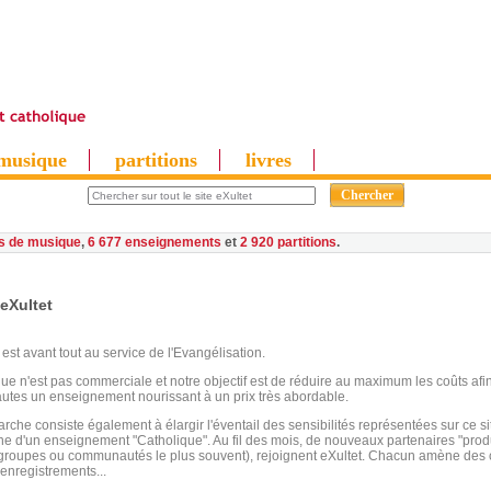
musique
partitions
livres
es de musique
,
6 677 enseignements
et
2 920 partitions
eXultet
 est avant tout au service de l'Evangélisation.
que n'est pas commerciale et notre objectif est de réduire au maximum les coûts af
autes un enseignement nourissant à un prix très abordable.
che consiste également à élargir l'éventail des sensibilités représentées sur ce sit
gne d'un enseignement "Catholique". Au fil des mois, de nouveaux partenaires "produ
s groupes ou communautés le plus souvent), rejoignent eXultet. Chacun amène des
'enregistrements...