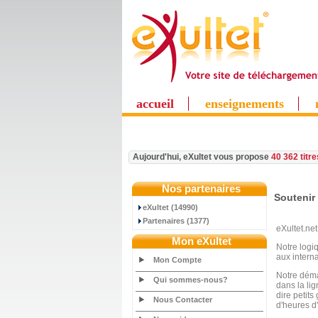
accueil
enseignements
Aujourd'hui, eXultet vous propose
40 362 titr
Nos partenaires
Soutenir 
eXultet (14990)
Partenaires (1377)
eXultet.net
Mon eXultet
Notre logi
aux intern
Mon Compte
Notre démar
Qui sommes-nous?
dans la li
dire petit
Nous Contacter
d'heures d